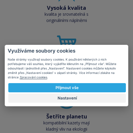
Vysoká kvalita
kvalita je srovnatelná s
originálními náplněmi
Využíváme soubory cookies
Naše stránky využívají soubory cookies. K používání některých z nich
Skladem téměř vše
potřebujeme váš souhlas, který vyjádříte kliknutím na „Přijmout vše“. Můžete
přes 50 000 skladových
odsouhlasit i jednotlivě přes „Nastavení“. Nastavení cookies můžete kdykoliv
změnit přes „Nastavení cookies“ v zápatí stránky. Více informací získáte na
zásob pro okamžitý odběr
stránce
Zpracování cookies
.
Přijmout vše
Nastavení
Šetříte planetu
kompatibilní kazety mají
kladný vliv na ekologii