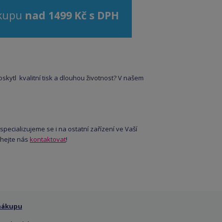
ákupu
nad 1499 Kč s DPH
skytl kvalitní tisk a dlouhou životnost? V našem
e specializujeme se i na ostatní zařízení ve Vaší
áhejte nás
kontaktovat
!
nákupu