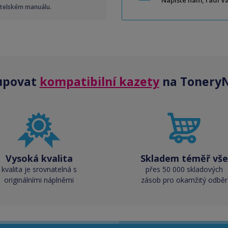
Napište nám, rádi 
atelském manuálu.
upovat
kompatibilní kazety
na ToneryN
Vysoká kvalita
Skladem téměř vše
kvalita je srovnatelná s
přes 50 000 skladových
originálními náplněmi
zásob pro okamžitý odběr