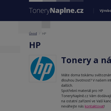
Výrobc
Úvod
HP
HP
Tonery a ná
Máte doma tiskárnu světozná
dlouhou životnost? V našem i
dalších.
Spotřební materiál pro HP
ToneryNaplně.cz Vám dodávají
na ostatní zařízení ve Vaší kan
neváhejte nás
kontaktovat
!