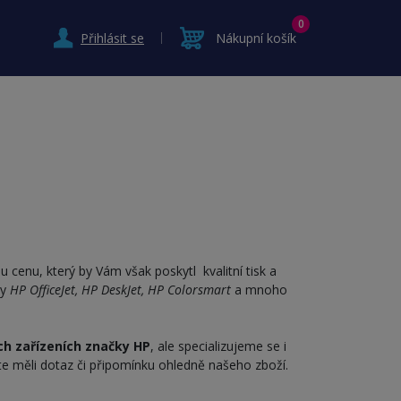
0
Přihlásit se
Nákupní košík
u cenu, který by Vám však poskytl kvalitní tisk a
ly
HP OfficeJet, HP DeskJet, HP Colorsmart
a mnoho
ch zařízeních značky HP
, ale specializujeme se i
ste měli dotaz či připomínku ohledně našeho zboží.