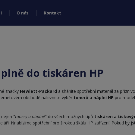
i
O nás
Kontakt
plně do tiskáren HP
mé značky
Hewlett-Packard
a sháníte spotřební materiál za příznivo
nternetovém obchodě naleznete výběr
tonerů a náplní HP
pro mode
 nejen "
tonery a náplně
" do všech možných tipů
tiskáren a tiskový
celáři. Nnabízíme spotřební pro širokou škálu HP zařízení. Pokud by j