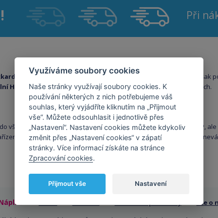
!
Při n
Využíváme soubory cookies
ckard
a sháníte spotřební materiál za příznivou cenu, který by Vám však po
Naše stránky využívají soubory cookies. K
lní HP
pro modely
HP OfficeJet, HP DeskJet, HP Colorsmart
a mnoho dalších.
používání některých z nich potřebujeme váš
souhlas, který vyjádříte kliknutím na „Přijmout
vše“. Můžete odsouhlasit i jednotlivě přes
 do všech možných tipů
tiskáren a tiskových zařízeních značky HP
, al
„Nastavení“. Nastavení cookies můžete kdykoliv
ařízení. Pokud by jste měli dotaz či připomínku ohledně našeho zboží. nev
změnit přes „Nastavení cookies“ v zápatí
stránky. Více informací získáte na stránce
Zpracování cookies
.
Přijmout vše
Nastavení
Náplně.cz
O nás
/
Kontakt
/
Obchodní podmínky
/
Vše o 