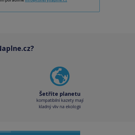
Vám poradíme
info@tonerynaplne.cz
aplne.cz?
Šetříte planetu
kompatibilní kazety mají
kladný vliv na ekologii