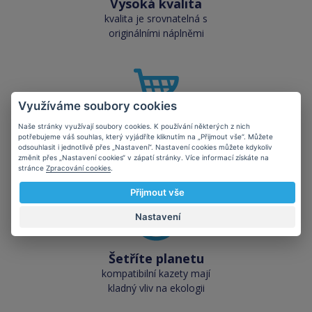
Vysoká kvalita
kvalita je srovnatelná s
originálními náplněmi
Využíváme soubory cookies
Naše stránky využívají soubory cookies. K používání některých z nich
Skladem téměř vše
potřebujeme váš souhlas, který vyjádříte kliknutím na „Přijmout vše“. Můžete
přes 50 000 skladových
odsouhlasit i jednotlivě přes „Nastavení“. Nastavení cookies můžete kdykoliv
změnit přes „Nastavení cookies“ v zápatí stránky. Více informací získáte na
zásob pro okamžitý odběr
stránce
Zpracování cookies
.
Přijmout vše
Nastavení
Šetříte planetu
kompatibilní kazety mají
kladný vliv na ekologii