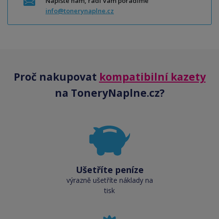
Napište nám, rádi Vám poradíme
info@tonerynaplne.cz
Proč nakupovat
kompatibilní kazety
na ToneryNaplne.cz?
Ušetříte peníze
výrazně ušetříte náklady na
tisk