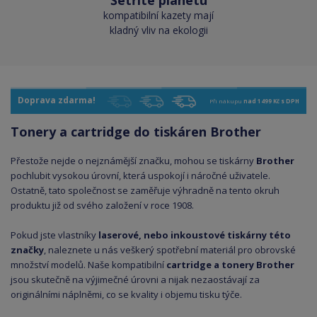
Šetříte planetu
kompatibilní kazety mají
kladný vliv na ekologii
Doprava zdarma!
Při nákupu
nad 1499 Kč s DPH
Tonery a cartridge do tiskáren Brother
Přestože nejde o nejznámější značku, mohou se tiskárny
Brother
pochlubit vysokou úrovní, která uspokojí i náročné uživatele.
Ostatně, tato společnost se zaměřuje výhradně na tento okruh
produktu již od svého založení v roce 1908.
Pokud jste vlastníky
laserové, nebo inkoustové tiskárny této
značky
, naleznete u nás veškerý spotřební materiál pro obrovské
množství modelů. Naše kompatibilní
cartridge a tonery Brother
jsou skutečně na výjimečné úrovni a nijak nezaostávají za
originálními náplněmi, co se kvality i objemu tisku týče.