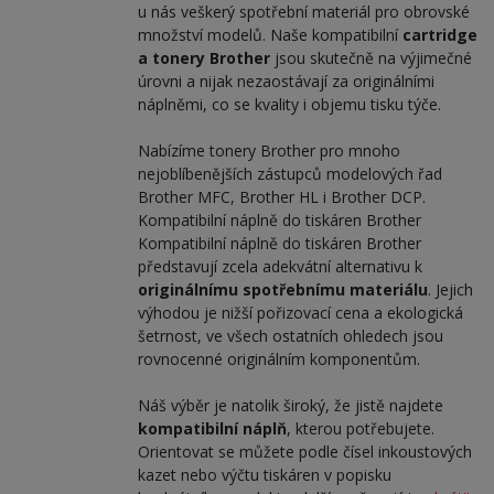
u nás veškerý spotřební materiál pro obrovské
množství modelů. Naše kompatibilní
cartridge
a tonery Brother
jsou skutečně na výjimečné
úrovni a nijak nezaostávají za originálními
náplněmi, co se kvality i objemu tisku týče.
Nabízíme tonery Brother pro mnoho
nejoblíbenějších zástupců modelových řad
Brother MFC, Brother HL i Brother DCP.
Kompatibilní náplně do tiskáren Brother
Kompatibilní náplně do tiskáren Brother
představují zcela adekvátní alternativu k
originálnímu spotřebnímu materiálu
. Jejich
výhodou je nižší pořizovací cena a ekologická
šetrnost, ve všech ostatních ohledech jsou
rovnocenné originálním komponentům.
Náš výběr je natolik široký, že jistě najdete
kompatibilní náplň
, kterou potřebujete.
Orientovat se můžete podle čísel inkoustových
kazet nebo výčtu tiskáren v popisku