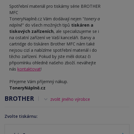
Spotřební materiál pro tiskárny série BROTHER
MFC
ToneryNaplně.cz Vám dodávají nejen "
tonery a
náplně
" do všech možných tipů
tiskáren a
tiskových zařízeních
, ale specializujeme se i
na ostatní zařízení ve Vaší kanceláři. Barvy a
cartridge do tiskáren Brother MFC nám také
nejsou cizí a nabízíme spotřební materiál i do
těcho zařízení. Pokud by jste měli dotaz či
připomínku ohledně našeho zboží. neváhejte
nás
kontaktovat
!
Přejeme Vám příjemný nákup.
ToneryNáplně.cz
BROTHER
zvolit jiného výrobce
Zvolte tiskárnu: