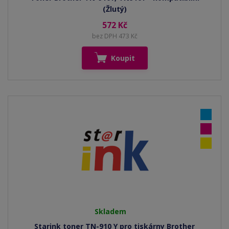
(Žlutý)
572 Kč
bez DPH 473 Kč
Koupit
Skladem
Starink toner TN-910 Y pro tiskárny Brother