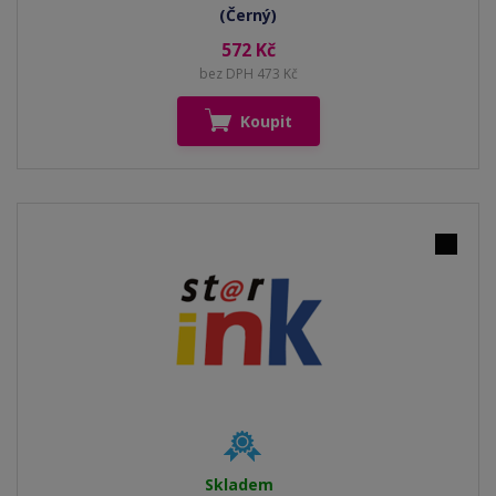
(Černý)
572 Kč
bez DPH 473 Kč
Koupit
Skladem