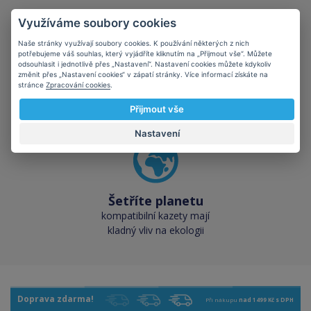
Využíváme soubory cookies
Naše stránky využívají soubory cookies. K používání některých z nich
potřebujeme váš souhlas, který vyjádříte kliknutím na „Přijmout vše“. Můžete
odsouhlasit i jednotlivě přes „Nastavení“. Nastavení cookies můžete kdykoliv
Skladem téměř vše
změnit přes „Nastavení cookies“ v zápatí stránky. Více informací získáte na
stránce
Zpracování cookies
.
přes 50 000 skladových
zásob pro okamžitý odběr
Přijmout vše
Nastavení
Šetříte planetu
kompatibilní kazety mají
kladný vliv na ekologii
Doprava zdarma!
Při nákupu
nad 1499 Kč s DPH