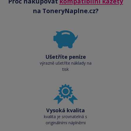
Proč nakupovat
kompatibilní kazety
na ToneryNaplne.cz?
Ušetříte peníze
výrazně ušetříte náklady na
tisk
Vysoká kvalita
kvalita je srovnatelná s
originálními náplněmi