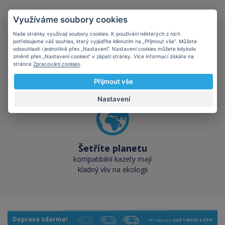
Využíváme soubory cookies
Naše stránky využívají soubory cookies. K používání některých z nich
potřebujeme váš souhlas, který vyjádříte kliknutím na „Přijmout vše“. Můžete
odsouhlasit i jednotlivě přes „Nastavení“. Nastavení cookies můžete kdykoliv
Skladem téměř vše
změnit přes „Nastavení cookies“ v zápatí stránky. Více informací získáte na
stránce
Zpracování cookies
.
přes 50 000 skladových
zásob pro okamžitý odběr
Přijmout vše
Nastavení
Šetříte planetu
kompatibilní kazety mají
kladný vliv na ekologii
Doprava zdarma!
Při nákupu
nad 1499 Kč s DPH