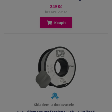
249 Kč
bez DPH 206 Kč
Koupit
Skladem u dodavatele
PLA+ filament Professional Lab - 1 kg šedá