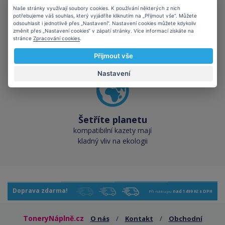
Naše stránky využívají soubory cookies. K používání některých z nich
potřebujeme váš souhlas, který vyjádříte kliknutím na „Přijmout vše“. Můžete
odsouhlasit i jednotlivě přes „Nastavení“. Nastavení cookies můžete kdykoliv
Skladem téměř vše
změnit přes „Nastavení cookies“ v zápatí stránky. Více informací získáte na
přes 50 000 skladových
stránce
Zpracování cookies
.
zásob pro okamžitý odběr
Přijmout vše
Nastavení
Šetříte planetu
kompatibilní kazety mají
kladný vliv na ekologii
Doprava zdarma!
Při nákupu
nad 1499 Kč s DPH
ToneryNáplně.cz
O nás
/
Kontakt
/
Obchodní