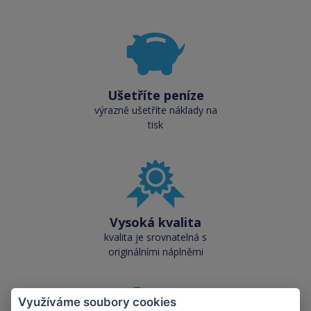
Ušetříte peníze
výrazně ušetříte náklady na
tisk
Vysoká kvalita
kvalita je srovnatelná s
originálními náplněmi
Využíváme soubory cookies