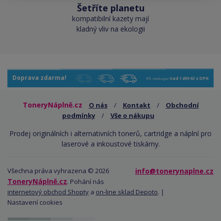
Šetříte planetu
kompatibilní kazety mají
kladný vliv na ekologii
Doprava zdarma!
Při nákupu
nad 1499 Kč s DPH
ToneryNáplně.cz
O nás
/
Kontakt
/
Obchodní
podmínky
/
Vše o nákupu
Prodej originálních i alternativních tonerů, cartridge a náplní pro
laserové a inkoustové tiskárny.
Všechna práva vyhrazena © 2026
info@tonerynaplne.cz
ToneryNáplně.cz
. Pohání nás
internetový obchod Shopty
a
on-line sklad Depoto
. |
Nastavení cookies