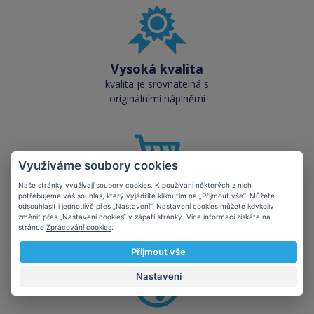
Vysoká kvalita
kvalita je srovnatelná s
originálními náplněmi
Využíváme soubory cookies
Naše stránky využívají soubory cookies. K používání některých z nich
Skladem téměř vše
potřebujeme váš souhlas, který vyjádříte kliknutím na „Přijmout vše“. Můžete
odsouhlasit i jednotlivě přes „Nastavení“. Nastavení cookies můžete kdykoliv
přes 50 000 skladových
změnit přes „Nastavení cookies“ v zápatí stránky. Více informací získáte na
zásob pro okamžitý odběr
stránce
Zpracování cookies
.
Přijmout vše
Nastavení