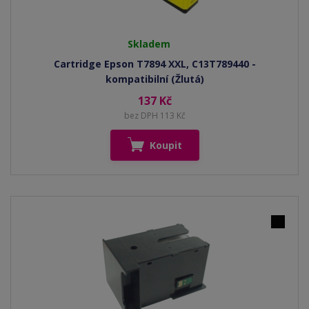
Skladem
Cartridge Epson T7894 XXL, C13T789440 -
kompatibilní (Žlutá)
137 Kč
bez DPH 113 Kč
Koupit