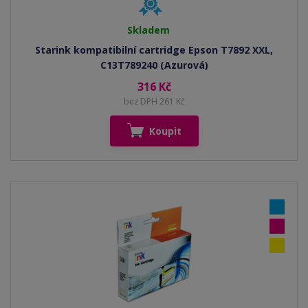
Skladem
Starink kompatibilní cartridge Epson T7892 XXL,
C13T789240 (Azurová)
316 Kč
bez DPH 261 Kč
Koupit