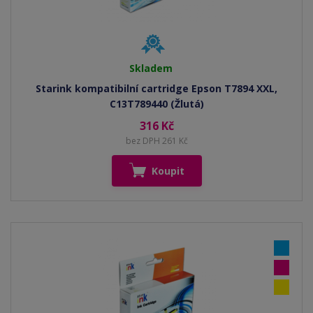
Skladem
Starink kompatibilní cartridge Epson T7894 XXL,
C13T789440 (Žlutá)
316 Kč
bez DPH 261 Kč
Koupit