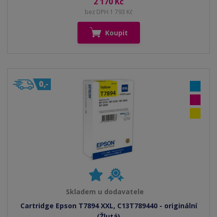
2 170 Kč
bez DPH 1 793 Kč
Koupit
Skladem u dodavatele
Cartridge Epson T7894 XXL, C13T789440 - originální
(Žlutá)