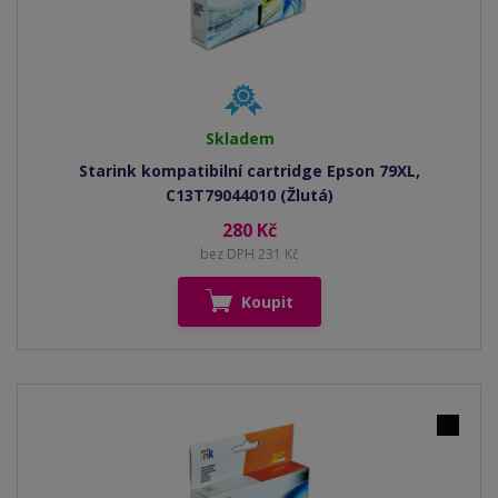
Skladem
Starink kompatibilní cartridge Epson 79XL,
C13T79044010 (Žlutá)
280 Kč
bez DPH 231 Kč
Koupit