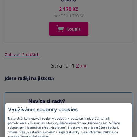
2 170 Kč
bez DPH 1 793 Kč
Koupit
Zobrazit
5 dalších
Strana:
1
2
›
»
Jdete raději na jistotu?
Nevíte si rady?
Napište nám, rádi Vám poradíme
Využíváme soubory cookies
info@tonerynaplne.cz
Naše stránky využívají soubory cookies. K používání některých z nich
potřebujeme váš souhlas, který vyjádříte kliknutím na „Přijmout vše“. Můžete
odsouhlasit i jednotlivě přes „Nastavení“. Nastavení cookies můžete kdykoliv
změnit přes „Nastavení cookies“ v zápatí stránky. Více informací získáte na
stránce
Zpracování cookies
.