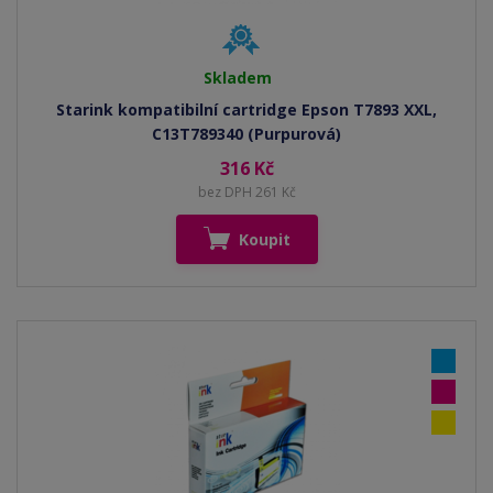
Skladem
Starink kompatibilní cartridge Epson T7893 XXL,
C13T789340 (Purpurová)
316 Kč
bez DPH 261 Kč
Koupit