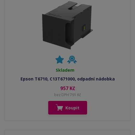
Skladem
Epson T6710, C13T671000, odpadní nádobka
957 Kč
bez DPH 791 Kč
Koupit