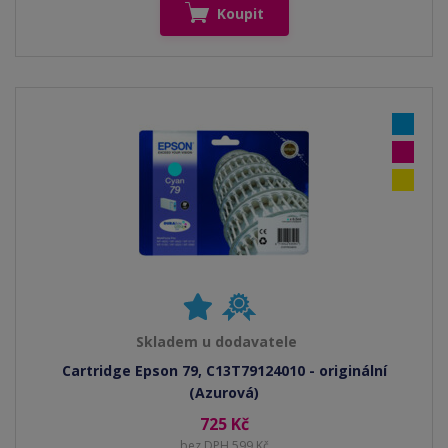
Koupit
Skladem u dodavatele
Cartridge Epson 79, C13T79124010 - originální
(Azurová)
725 Kč
bez DPH 599 Kč