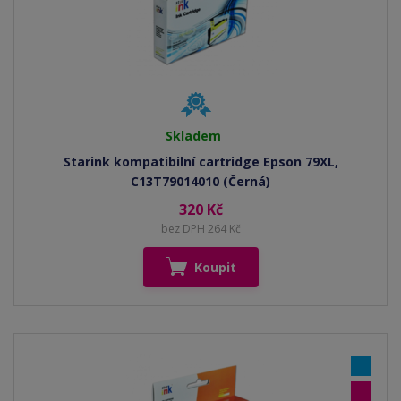
Skladem
Starink kompatibilní cartridge Epson 79XL,
C13T79014010 (Černá)
320 Kč
bez DPH 264 Kč
Koupit