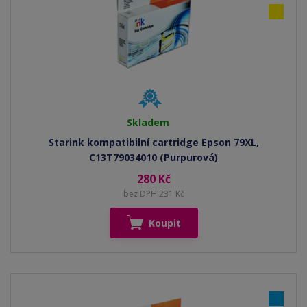
Skladem
Starink kompatibilní cartridge Epson 79XL,
C13T79034010 (Purpurová)
280 Kč
bez DPH 231 Kč
Koupit