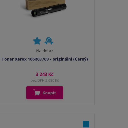
Na dotaz
Toner Xerox 106R03769 - originální (Černý)
3 243 Kč
bez DPH 2 680 Kč
Koupit