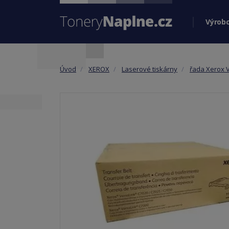
Výrobc
Úvod
XEROX
Laserové tiskárny
řada Xerox 