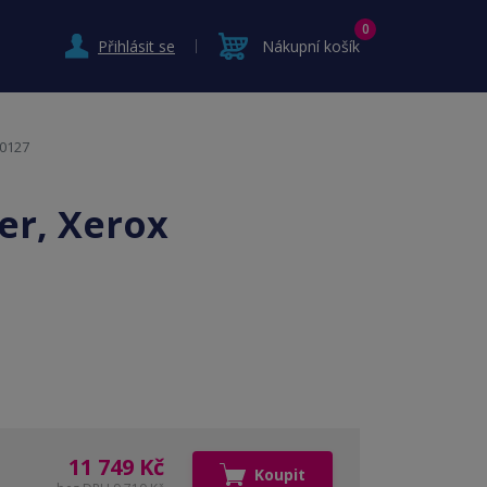
0
Přihlásit se
Nákupní košík
00127
er, Xerox
11 749 Kč
Koupit