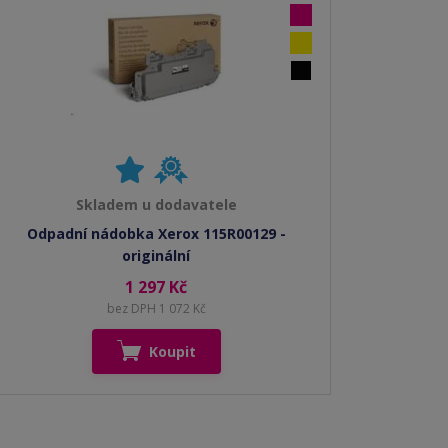
Skladem u dodavatele
Odpadní nádobka Xerox 115R00129 -
originální
1 297 Kč
bez DPH 1 072 Kč
Koupit