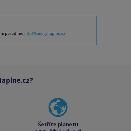
Vám poradíme
info@tonerynaplne.cz
aplne.cz?
Šetříte planetu
kompatibilní kazety mají