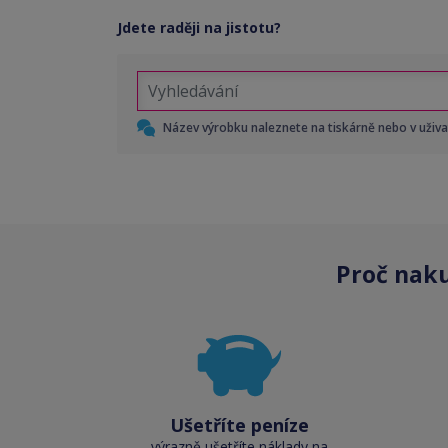
Jdete raději na jistotu?
Název výrobku naleznete na tiskárně nebo v uživ
Proč nak
Ušetříte peníze
výrazně ušetříte náklady na