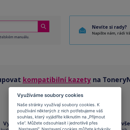
Nevíte si rady?
Napište nám, rádi 
atelském manuálu.
upovat
kompatibilní kazety
na ToneryN
Využíváme soubory cookies
Naše stránky využívají soubory cookies. K
používání některých z nich potřebujeme váš
souhlas, který vyjádříte kliknutím na „Přijmout
Vysoká kvalita
Skladem téměř vše
vše“. Můžete odsouhlasit i jednotlivě přes
„Nastavení“. Nastavení cookies můžete kdykoliv
kvalita je srovnatelná s
přes 50 000 skladových