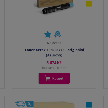
Na dotaz
Toner Xerox 106R03772 - originální
(Azurový)
3 674 Kč
bez DPH 3 036 Kč
Koupit