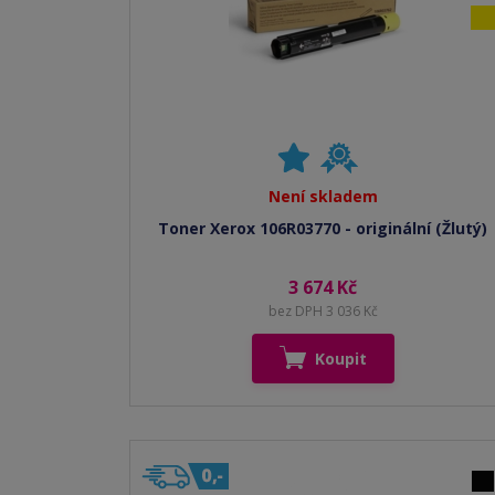
Není skladem
Toner Xerox 106R03770 - originální (Žlutý)
3 674 Kč
bez DPH 3 036 Kč
Koupit