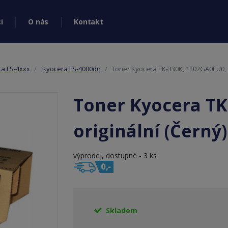
i
O nás
Kontakt
ra FS-4xxx
Kyocera FS-4000dn
Toner Kyocera TK-330K, 1T02GA0EU0, o
Toner Kyocera TK
originální (Černý)
výprodej, dostupné - 3 ks
Skladem