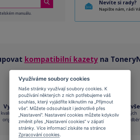
Nevíte si rady?
Napište nám, rádi 
atelském manuálu.
upovat
kompatibilní kazety
na ToneryN
Využíváme soubory cookies
Naše stránky využívají soubory cookies. K
používání některých z nich potřebujeme váš
souhlas, který vyjádříte kliknutím na „Přijmout
Vysoká kvalita
Skladem téměř vše
vše“. Můžete odsouhlasit i jednotlivě přes
kvalita je srovnatelná s
přes 50 000 skladových
„Nastavení“. Nastavení cookies můžete kdykoliv
originálními náplněmi
zásob pro okamžitý odběr
změnit přes „Nastavení cookies“ v zápatí
stránky. Více informací získáte na stránce
Zpracování cookies
.