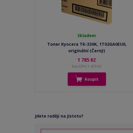
Skladem
Toner Kyocera TK-330K, 1T02GA0EU0,
originální (Černý)
1 785 Kč
bez DPH 1 475 Kč
Koupit
Jdete raději na jistotu?