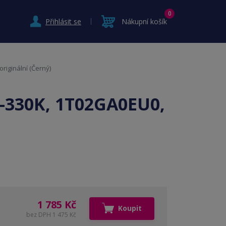
0
Přihlásit se
Nákupní košík
riginální (Černý)
-330K, 1T02GA0EU0,
1 785 Kč
Koupit
bez DPH 1 475 Kč