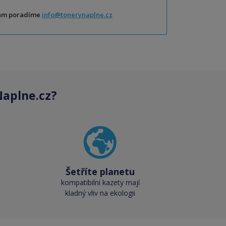
Vám poradíme
info@tonerynaplne.cz
aplne.cz?
Šetříte planetu
kompatibilní kazety mají
kladný vliv na ekologii