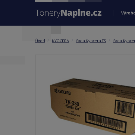
Výrobc
Úvod
KYOCERA
řada Kyocera FS
řada Kyoce