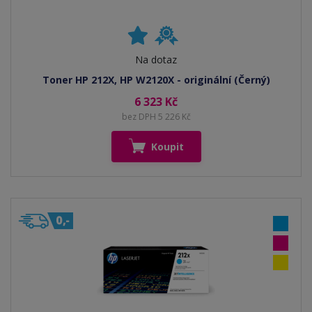
Na dotaz
Toner HP 212X, HP W2120X - originální (Černý)
6 323 Kč
bez DPH 5 226 Kč
Koupit