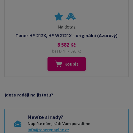
Na dotaz
Toner HP 212X, HP W2121X - originální (Azurový)
8 582 Kč
bez DPH 7 093 Kč
Koupit
Jdete raději na jistotu?
Nevíte si rady?
Napište nám, rádi Vám poradíme
info@tonerynaplne.cz