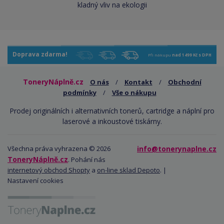
kladný vliv na ekologii
Doprava zdarma!
Při nákupu
nad 1499 Kč s DPH
ToneryNáplně.cz
O nás
/
Kontakt
/
Obchodní
podmínky
/
Vše o nákupu
Prodej originálních i alternativních tonerů, cartridge a náplní pro
laserové a inkoustové tiskárny.
Všechna práva vyhrazena © 2026
info@tonerynaplne.cz
ToneryNáplně.cz
. Pohání nás
internetový obchod Shopty
a
on-line sklad Depoto
. |
Nastavení cookies