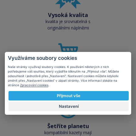
Vysoká kvalita
kvalita je srovnatelná s
originálními náplněmi
Využíváme soubory cookies
Naše stránky využívají soubory cookies. K používání některých z nich
Skladem téměř vše
potřebujeme váš souhlas, který vyjádříte kliknutím na „Přijmout vše“. Můžete
přes 50 000 skladových
odsouhlasit i jednotlivě přes „Nastavení“. Nastavení cookies můžete kdykoliv
změnit přes „Nastavení cookies“ v zápatí stránky. Více informací získáte na
zásob pro okamžitý odběr
stránce
Zpracování cookies
.
Přijmout vše
Nastavení
Šetříte planetu
kompatibilní kazety mají