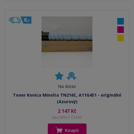
Na dotaz
Toner Konica Minolta TN216C, A11G451 - originální
(Azurový)
2 147 Kč
bez DPH 1 774 Kč
Koupit