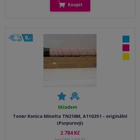
Koupit
Skladem
Toner Konica Minolta TN216M, A11G351 - originální
(Purpurový)
2 784 Kč
bez DPH 2 301 Kč