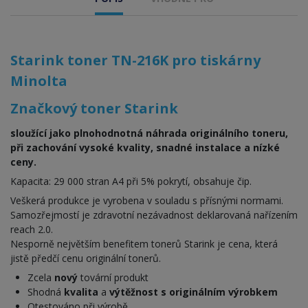
Starink toner TN-216K pro tiskárny
Minolta
Značkový toner Starink
sloužící jako plnohodnotná náhrada originálního toneru,
při zachování vysoké kvality, snadné instalace a nízké
ceny.
Kapacita: 29 000 stran A4 při 5% pokrytí, obsahuje čip.
Veškerá produkce je vyrobena v souladu s přísnými normami.
Samozřejmostí je zdravotní nezávadnost deklarovaná nařízením
reach 2.0.
Nesporně největším benefitem tonerů Starink je cena, která
jistě předčí cenu originální tonerů.
Zcela
nový
tovární produkt
Shodná
kvalita
a
výtěžnost s originálním výrobkem
Otestováno při výrobě