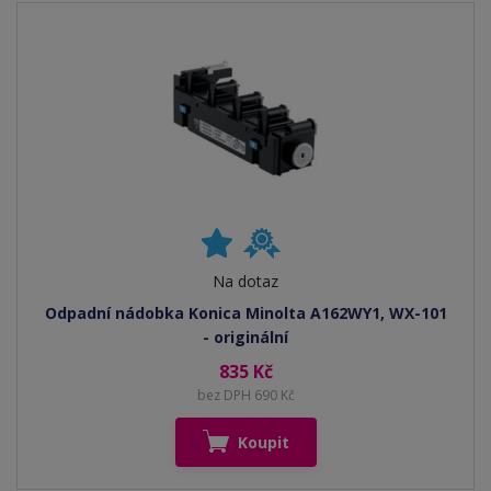
Na dotaz
Odpadní nádobka Konica Minolta A162WY1, WX-101
- originální
835 Kč
bez DPH 690 Kč
Koupit