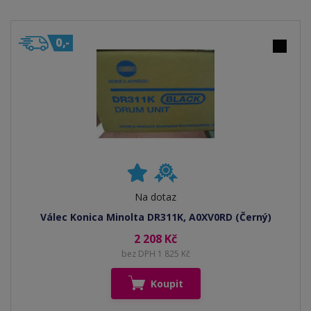
Na dotaz
Válec Konica Minolta DR311K, A0XV0RD (Černý)
2 208 Kč
bez DPH 1 825 Kč
Koupit