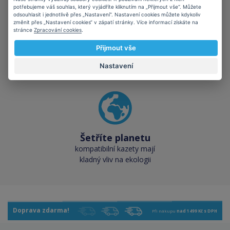
potřebujeme váš souhlas, který vyjádříte kliknutím na „Přijmout vše“. Můžete
odsouhlasit i jednotlivě přes „Nastavení“. Nastavení cookies můžete kdykoliv
změnit přes „Nastavení cookies“ v zápatí stránky. Více informací získáte na
stránce
Zpracování cookies
.
Skladem téměř vše
Přijmout vše
přes 50 000 skladových
zásob pro okamžitý odběr
Nastavení
Šetříte planetu
kompatibilní kazety mají
kladný vliv na ekologii
Doprava zdarma!
Při nákupu
nad 1499 Kč s DPH