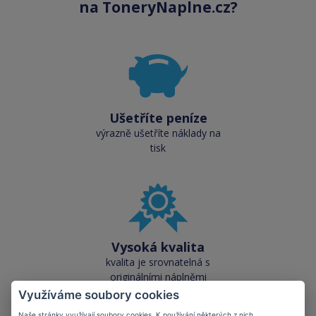
na ToneryNaplne.cz?
Ušetříte peníze
výrazně ušetříte náklady na
tisk
Vysoká kvalita
kvalita je srovnatelná s
originálními náplněmi
Využíváme soubory cookies
Naše stránky využívají soubory cookies. K používání některých z nich