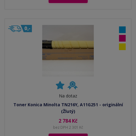
Na dotaz
Toner Konica Minolta TN216Y, A11G251 - originální
(Žlutý)
2 784 Kč
bez DPH 2 301 Kč