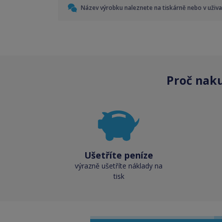
Název výrobku naleznete na tiskárně nebo v uživ
Proč nak
Ušetříte peníze
výrazně ušetříte náklady na
tisk