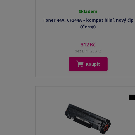
Skladem
Toner 44A, CF244A - kompatibilní, nový čip
(Černý)
312 Kč
bez DPH 258 Kč
Koupit