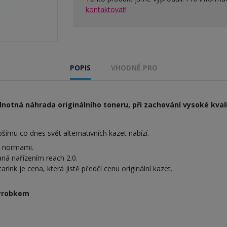
kontaktovat
!
POPIS
VHODNÉ PRO
notná náhrada originálního toneru, při zachování vysoké kvali
ímu co dnes svět alternativních kazet nabízí.
i normami.
ná nařízením reach 2.0.
nk je cena, která jistě předčí cenu originální kazet.
výrobkem