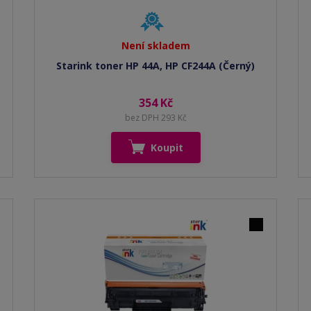
Není skladem
Starink toner HP 44A, HP CF244A (Černý)
354 Kč
bez DPH 293 Kč
Koupit