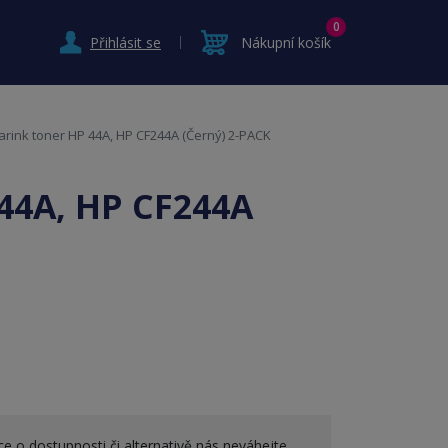
0
Přihlásit se
Nákupní košík
arink toner HP 44A, HP CF244A (Černý) 2-PACK
 44A, HP CF244A
e o dostupnosti či alternativě nás neváhejte