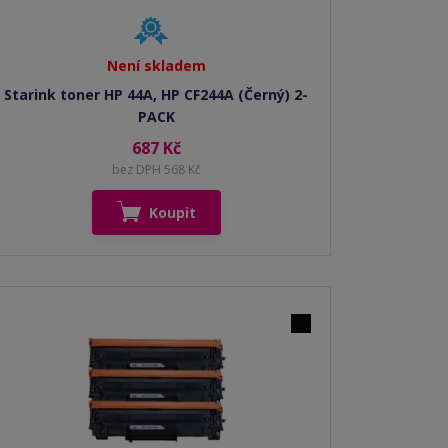
Není skladem
Starink toner HP 44A, HP CF244A (Černý) 2-
PACK
687 Kč
bez DPH 568 Kč
Koupit