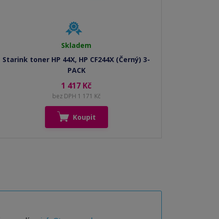
Skladem
Starink toner HP 44X, HP CF244X (Černý) 3-
PACK
1 417 Kč
bez DPH 1 171 Kč
Koupit