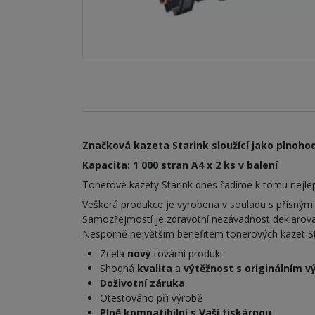
Značková kazeta Starink sloužící jako plnohod
Kapacita: 1 000 stran A4 x 2 ks v balení
Tonerové kazety Starink dnes řadíme k tomu nejlepš
Veškerá produkce je vyrobena v souladu s přísným
Samozřejmostí je zdravotní nezávadnost deklarova
Nesporně největším benefitem tonerových kazet Stari
Zcela
nový
tovární produkt
Shodná
kvalita
a
výtěžnost s originálním 
Doživotní záruka
Otestováno při výrobě
Plně kompatibilní s Vaší tiskárnou