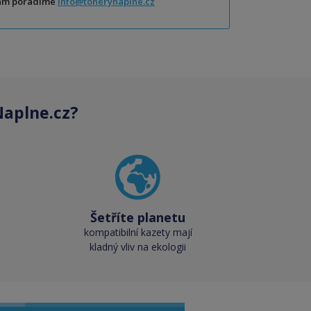
Vám poradíme
info@tonerynaplne.cz
aplne.cz?
Šetříte planetu
kompatibilní kazety mají
kladný vliv na ekologii