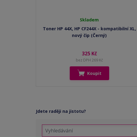
Skladem
Toner HP 44X, HP CF244X - kompatibilní XL,
nový čip (Černý)
325 Kč
bez DPH 269 Kč
Koupit
Jdete raději na jistotu?