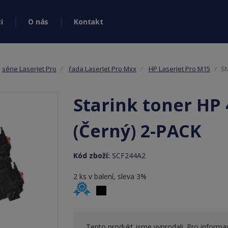
i
O nás
Kontakt
série LaserJet Pro
řada LaserJet Pro Mxx
HP LaserJet Pro M15
St
Starink toner HP
(Černý) 2-PACK
Kód zboží:
SCF244A2
2 ks v balení, sleva 3%
Tento produkt jsme vyprodali. Pro informac