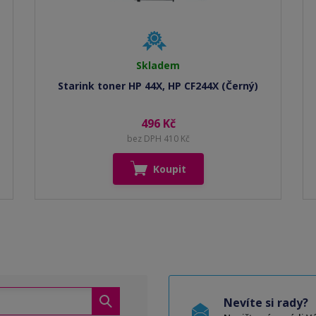
Skladem
Starink toner HP 44X, HP CF244X (Černý)
496 Kč
bez DPH 410 Kč
Koupit
Nevíte si rady?