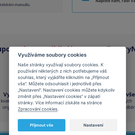
Napište nám, rádi 
atelském manuálu.
upovat
kompatibilní kazety
na ToneryN
Využíváme soubory cookies
Naše stránky využívají soubory cookies. K
používání některých z nich potřebujeme váš
souhlas, který vyjádříte kliknutím na „Přijmout
vše“. Můžete odsouhlasit i jednotlivě přes
„Nastavení“. Nastavení cookies můžete kdykoliv
Vysoká kvalita
Skladem téměř vše
změnit přes „Nastavení cookies“ v zápatí
kvalita je srovnatelná s
přes 50 000 skladových
stránky. Více informací získáte na stránce
originálními náplněmi
zásob pro okamžitý odběr
Zpracování cookies
.
Přijmout vše
Nastavení