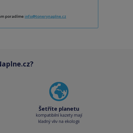
Vám poradíme
info@tonerynaplne.cz
aplne.cz?
Šetříte planetu
kompatibilní kazety mají
kladný vliv na ekologii