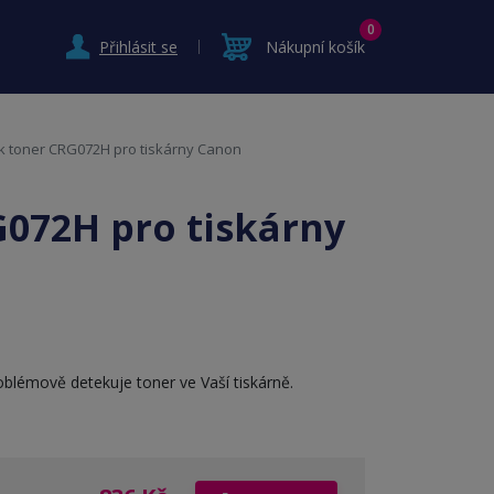
0
Přihlásit se
Nákupní košík
nk toner CRG072H pro tiskárny Canon
G072H pro tiskárny
blémově detekuje toner ve Vaší tiskárně.