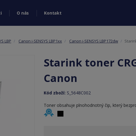
i
O nás
Kontakt
YS LBP
Canon i-SENSYS LBP1xx
Canon i-SENSYS LBP172dw
Stari
Starink toner CR
Canon
Kód zboží:
S_5648C002
Toner obsahuje plnohodnotný čip, který bezpro