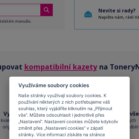
Nevíte si rady?
Napište nám, rádi 
atelském manuálu.
upovat
kompatibilní kazety
na ToneryN
Využíváme soubory cookies
Naše stránky využívají soubory cookies. K
používání některých z nich potřebujeme váš
souhlas, který vyjádříte kliknutím na „Přijmout
Vysoká kvalita
Skladem téměř vše
vše“. Můžete odsouhlasit i jednotlivě přes
kvalita je srovnatelná s
přes 50 000 skladových
„Nastavení“. Nastavení cookies můžete kdykoliv
originálními náplněmi
zásob pro okamžitý odběr
změnit přes „Nastavení cookies“ v zápatí
stránky. Více informací získáte na stránce