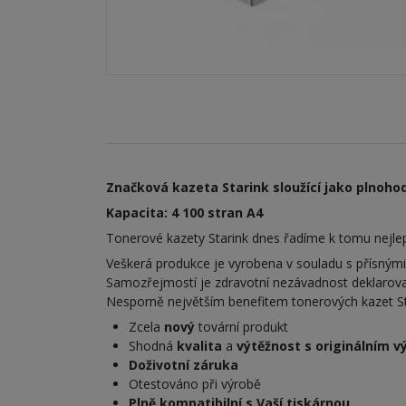
Značková kazeta Starink sloužící jako plnohod
Kapacita: 4 100 stran A4
Tonerové kazety Starink dnes řadíme k tomu nejlepš
Veškerá produkce je vyrobena v souladu s přísným
Samozřejmostí je zdravotní nezávadnost deklarova
Nesporně největším benefitem tonerových kazet Stari
Zcela
nový
tovární produkt
Shodná
kvalita
a
výtěžnost s originálním 
Doživotní záruka
Otestováno při výrobě
Plně kompatibilní s Vaší tiskárnou