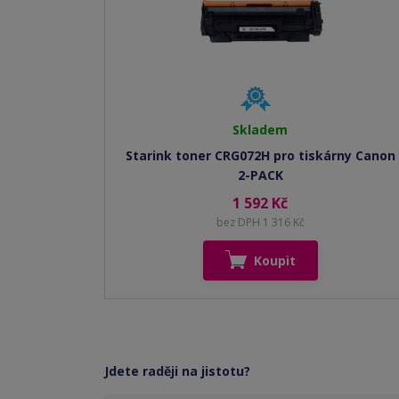
Skladem
Starink toner CRG072H pro tiskárny Canon
2-PACK
1 592 Kč
bez DPH 1 316 Kč
Koupit
Jdete raději na jistotu?