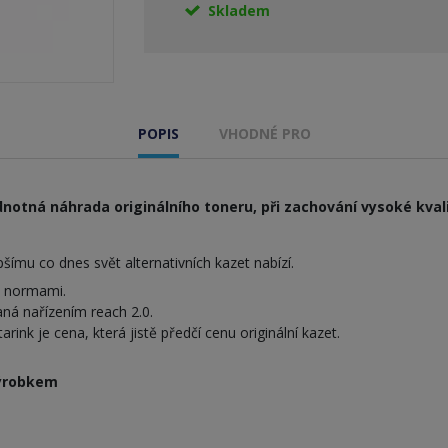
Skladem
POPIS
VHODNÉ PRO
notná náhrada originálního toneru, při zachování vysoké kvali
ímu co dnes svět alternativních kazet nabízí.
i normami.
ná nařízením reach 2.0.
nk je cena, která jistě předčí cenu originální kazet.
výrobkem