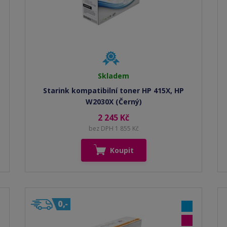
Skladem
Starink kompatibilní toner HP 415X, HP
W2030X (Černý)
2 245 Kč
bez DPH 1 855 Kč
Koupit