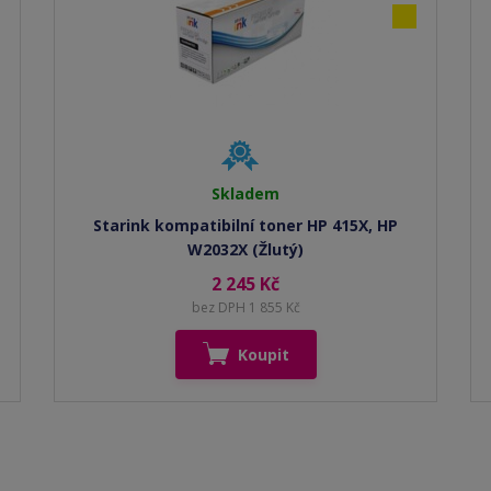
Skladem
Starink kompatibilní toner HP 415X, HP
W2032X (Žlutý)
2 245 Kč
bez DPH 1 855 Kč
Koupit