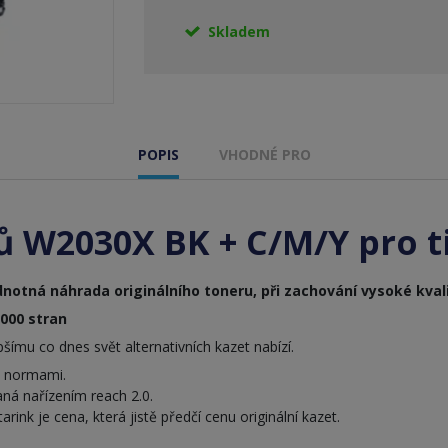
Skladem
POPIS
VHODNÉ PRO
ů W2030X BK + C/M/Y pro t
notná náhrada originálního toneru, při zachování vysoké kvali
 000 stran
ímu co dnes svět alternativních kazet nabízí.
i normami.
ná nařízením reach 2.0.
nk je cena, která jistě předčí cenu originální kazet.