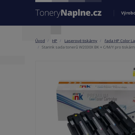
Výrobc
Úvod
HP
Laserové tiskárny
řada HP Color La
Starink sada tonerů W2030X BK + C/M/Y pro tiskár