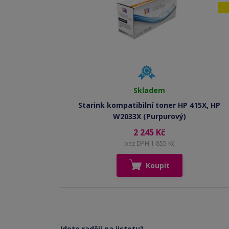
Skladem
Starink kompatibilní toner HP 415X, HP
W2033X (Purpurový)
2 245 Kč
bez DPH 1 855 Kč
Koupit
Jdete raději na jistotu?