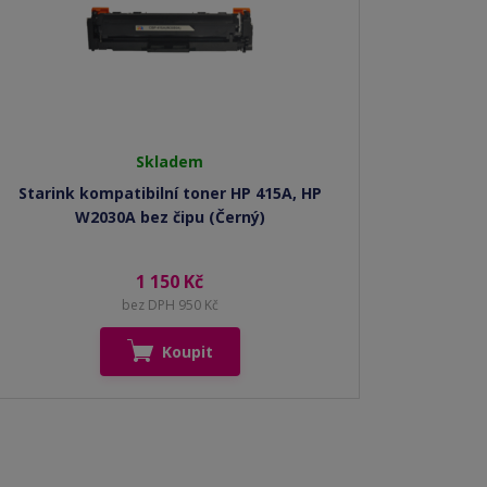
Skladem
Starink kompatibilní toner HP 415A, HP
W2030A bez čipu (Černý)
1 150 Kč
bez DPH 950 Kč
Koupit