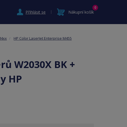
0
Přihlásit se
Nákupní košík
M4xx
HP Color LaserJet Enterprise M455
erů W2030X BK +
ny HP