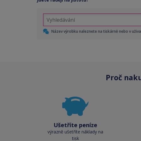
Název výrobku naleznete na tiskárně nebo v uživ
Proč nak
Ušetříte peníze
výrazně ušetříte náklady na
tisk