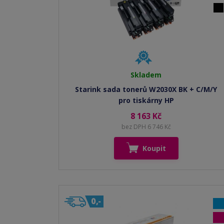
Skladem
Starink sada tonerů W2030X BK + C/M/Y
pro tiskárny HP
8 163 Kč
bez DPH 6 746 Kč
Koupit