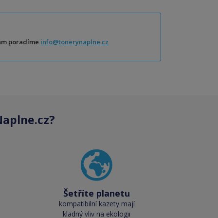
Vám poradíme
info@tonerynaplne.cz
aplne.cz?
Šetříte planetu
kompatibilní kazety mají
kladný vliv na ekologii