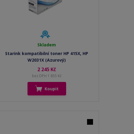
Skladem
Starink kompatibilní toner HP 415X, HP
W2031X (Azurový)
2 245 Kč
bez DPH 1 855 Kč
Koupit