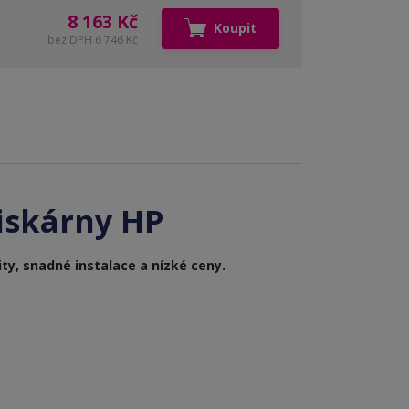
8 163 Kč
Koupit
bez DPH 6 746 Kč
iskárny HP
ty, snadné instalace a nízké ceny.