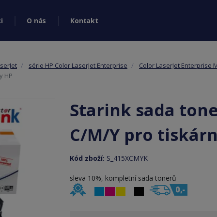
i
O nás
Kontakt
serJet
série HP Color LaserJet Enterprise
Color LaserJet Enterprise 
ny HP
Starink sada ton
C/M/Y pro tiskár
Kód zboží:
S_415XCMYK
sleva 10%, kompletní sada tonerů