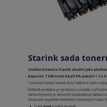
Starink sada toner
Značková kazeta Starink sloužící jako plnohod
Kapacita: 7 500 stran A4 při 5% pokrytí + 3 x 6
Tonerové kazety Starink dnes řadíme k tomu nejlepš
Veškerá produkce je vyrobena v souladu s přísným
Samozřejmostí je zdravotní nezávadnost deklarova
Nesporně největším benefitem tonerových kazet Stari
Zcela
nový
tovární produkt