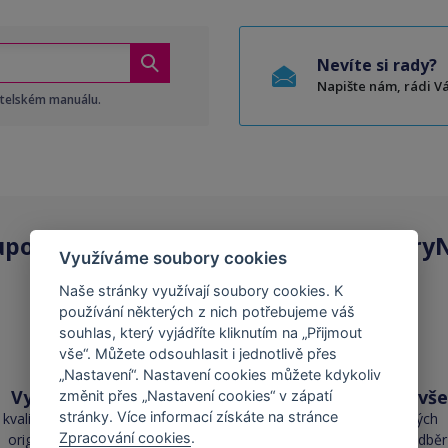
Nevíte si rady?
Napište nám, rádi 
atelském manuálu.
upovat
kompatibilní kazety
na ToneryN
Využíváme soubory cookies
Naše stránky využívají soubory cookies. K
používání některých z nich potřebujeme váš
souhlas, který vyjádříte kliknutím na „Přijmout
vše“. Můžete odsouhlasit i jednotlivě přes
„Nastavení“. Nastavení cookies můžete kdykoliv
Vysoká kvalita
Skladem téměř vše
změnit přes „Nastavení cookies“ v zápatí
stránky. Více informací získáte na stránce
kvalita je srovnatelná s
přes 50 000 skladových
Zpracování cookies
.
originálními náplněmi
zásob pro okamžitý odběr