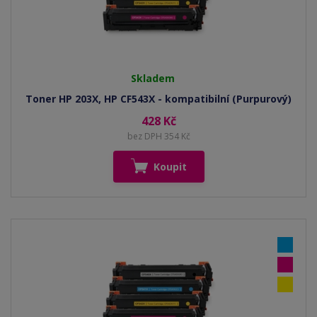
Skladem
Toner HP 203X, HP CF543X - kompatibilní (Purpurový)
428 Kč
bez DPH 354 Kč
Koupit