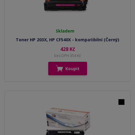
Skladem
Toner HP 203X, HP CF540X - kompatibilní (Černý)
428 Kč
bez DPH 354 Kč
Koupit