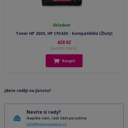
Skladem
Toner HP 203X, HP CF542X - kompatibilní (Žlutý)
428 Kč
bez DPH 354 Kč
Koupit
Jdete raději na jistotu?
Nevíte si rady?
Napište nám, rádi Vám poradíme
info@tonerynaplne.cz