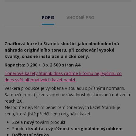
POPIS
VHODNÉ PRO
Značková kazeta Starink sloužící jako plnohodnotná
náhrada originálního toneru, při zachování vysoké
kvality, snadné instalace a nízké ceny.
Kapacita: 3 200 + 3 x 2 500 stran A4
Tonerové kazety Starink dnes řadíme k tomu nejlepšímu co
dnes svět alternativních kazet nabízí.
Veškerá produkce je vyrobena v souladu s přísnými normami.
Samozřejmostí je zdravotní nezávadnost deklarovaná nařízením
reach 2.0.
Nesporně největším benefitem tonerových kazet Starink je
cena, která jistě předčí cenu originální kazet.
Zcela
nový
tovární produkt
Shodná
kvalita
a
výtěžnost s originálním výrobkem
Doživotní záruka