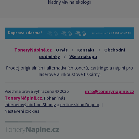
kladný vliv na ekologii
Doprava zdarma!
Při nákupu
nad 1499 Kč s DPH
ToneryNáplně.cz
O nás
/
Kontakt
/
Obchodní
podmínky
/
Vše o nákupu
Prodej originálních i alternativních tonerů, cartridge a náplní pro
laserové a inkoustové tiskárny.
Všechna práva vyhrazena © 2026
info@tonerynaplne.cz
ToneryNáplně.cz
. Pohání nás
internetový obchod Shopty
a
on-line sklad Depoto
. |
Nastavení cookies