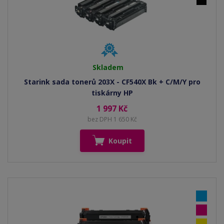
Skladem
Starink sada tonerů 203X - CF540X Bk + C/M/Y pro
tiskárny HP
1 997 Kč
bez DPH 1 650 Kč
Koupit