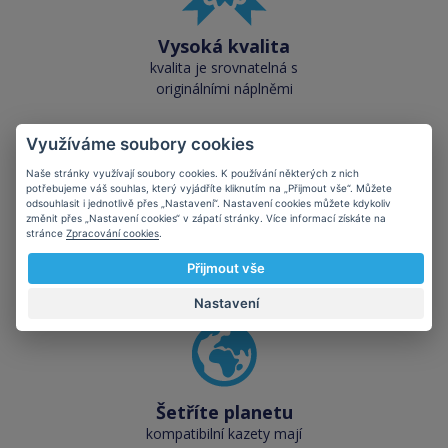
Vysoká kvalita
kvalita je srovnatelná s
originálními náplněmi
Využíváme soubory cookies
Naše stránky využívají soubory cookies. K používání některých z nich
potřebujeme váš souhlas, který vyjádříte kliknutím na „Přijmout vše“. Můžete
odsouhlasit i jednotlivě přes „Nastavení“. Nastavení cookies můžete kdykoliv
změnit přes „Nastavení cookies“ v zápatí stránky. Více informací získáte na
Skladem téměř vše
stránce
Zpracování cookies
.
přes 50 000 skladových
Přijmout vše
zásob pro okamžitý odběr
Nastavení
Šetříte planetu
kompatibilní kazety mají