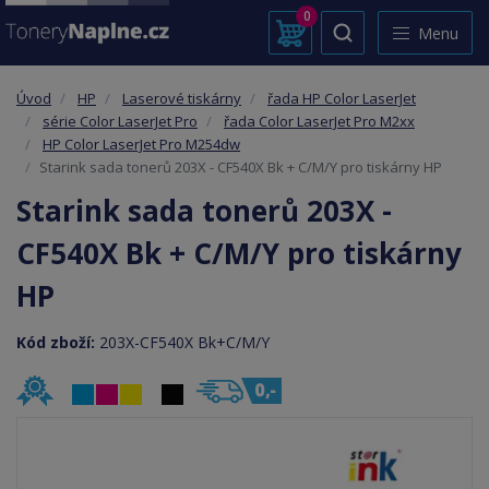
0
Menu
Úvod
HP
Laserové tiskárny
řada HP Color LaserJet
série Color LaserJet Pro
řada Color LaserJet Pro M2xx
HP Color LaserJet Pro M254dw
Starink sada tonerů 203X - CF540X Bk + C/M/Y pro tiskárny HP
Starink sada tonerů 203X -
CF540X Bk + C/M/Y pro tiskárny
HP
Kód zboží:
203X-CF540X Bk+C/M/Y