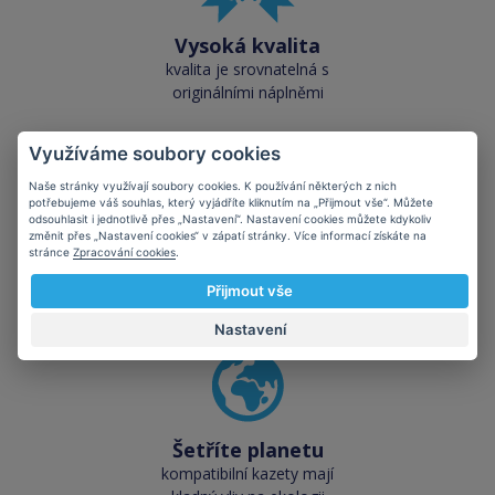
Vysoká kvalita
kvalita je srovnatelná s
originálními náplněmi
Využíváme soubory cookies
Naše stránky využívají soubory cookies. K používání některých z nich
potřebujeme váš souhlas, který vyjádříte kliknutím na „Přijmout vše“. Můžete
odsouhlasit i jednotlivě přes „Nastavení“. Nastavení cookies můžete kdykoliv
změnit přes „Nastavení cookies“ v zápatí stránky. Více informací získáte na
Skladem téměř vše
stránce
Zpracování cookies
.
přes 50 000 skladových
Přijmout vše
zásob pro okamžitý odběr
Nastavení
Šetříte planetu
kompatibilní kazety mají