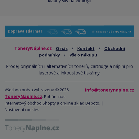
kladný vliv na ekologii
Doprava zdarma!
Při nákupu
nad 1499 Kč s DPH
ToneryNáplně.cz
O nás
/
Kontakt
/
Obchodní
podmínky
/
Vše o nákupu
Prodej originálních i alternativních tonerů, cartridge a náplní pro
laserové a inkoustové tiskárny.
Všechna práva vyhrazena © 2026
info@tonerynaplne.cz
ToneryNáplně.cz
. Pohání nás
internetový obchod Shopty
a
on-line sklad Depoto
. |
Nastavení cookies