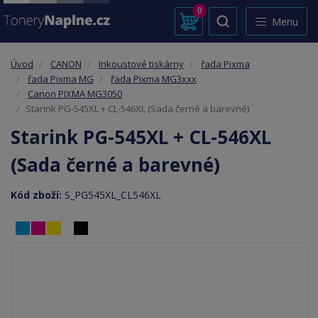
0
Menu
Úvod
CANON
Inkoustové tiskárny
řada Pixma
řada Pixma MG
řada Pixma MG3xxx
Canon PIXMA MG3050
Starink PG-545XL + CL-546XL (Sada černé a barevné)
Starink PG-545XL + CL-546XL
(Sada černé a barevné)
Kód zboží:
S_PG545XL_CL546XL