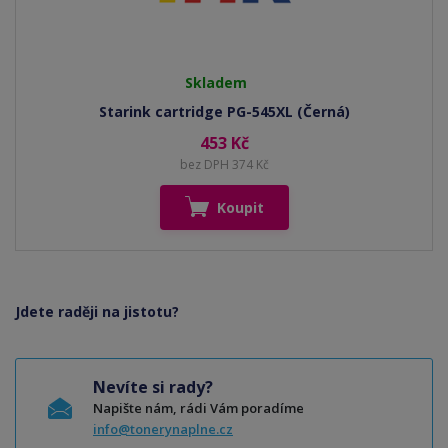
Skladem
Starink cartridge PG-545XL (Černá)
453 Kč
bez DPH 374 Kč
Koupit
Jdete raději na jistotu?
Nevíte si rady?
Napište nám, rádi Vám poradíme
info@tonerynaplne.cz