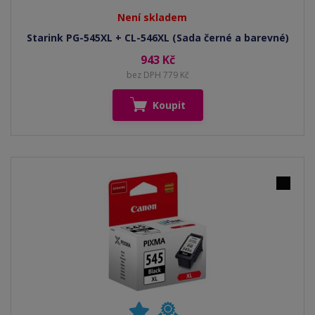
Není skladem
Starink PG-545XL + CL-546XL (Sada černé a barevné)
943 Kč
bez DPH 779 Kč
Koupit