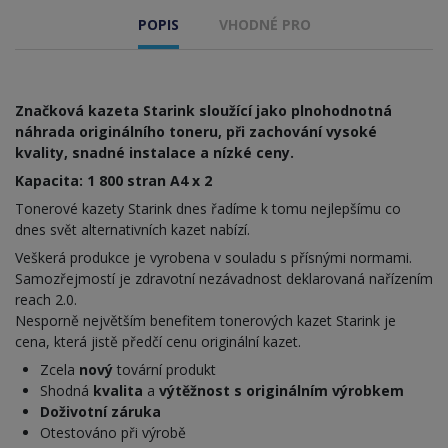
POPIS
VHODNÉ PRO
Značková kazeta Starink sloužící jako plnohodnotná
náhrada originálního toneru, při zachování vysoké
kvality, snadné instalace a nízké ceny.
Kapacita: 1 800 stran A4 x 2
Tonerové kazety Starink dnes řadíme k tomu nejlepšímu co
dnes svět alternativních kazet nabízí.
Veškerá produkce je vyrobena v souladu s přísnými normami.
Samozřejmostí je zdravotní nezávadnost deklarovaná nařízením
reach 2.0.
Nesporně největším benefitem tonerových kazet Starink je
cena, která jistě předčí cenu originální kazet.
Zcela
nový
tovární produkt
Shodná
kvalita
a
výtěžnost s originálním výrobkem
Doživotní záruka
Otestováno při výrobě