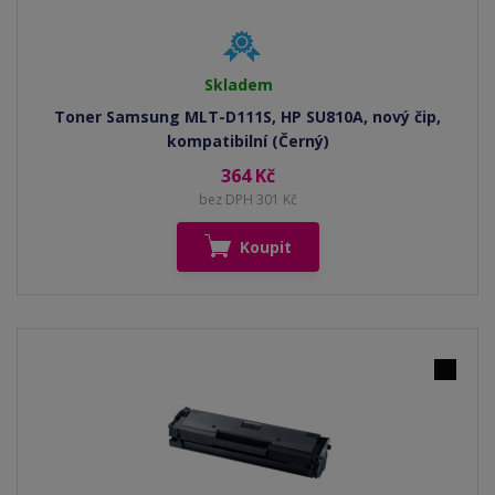
Skladem
Toner Samsung MLT-D111S, HP SU810A, nový čip,
kompatibilní (Černý)
364 Kč
bez DPH 301 Kč
Koupit