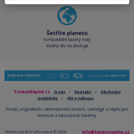
Šetříte planetu
kompatibilní kazety mají
kladný vliv na ekologii
Doprava zdarma!
Při nákupu
nad 1499 Kč s DPH
ToneryNáplně.cz
O nás
/
Kontakt
/
Obchodní
podmínky
/
Vše o nákupu
Prodej originálních i alternativních tonerů, cartridge a náplní pro
laserové a inkoustové tiskárny.
Všechna práva vyhrazena © 2026
info@tonerynaplne.cz