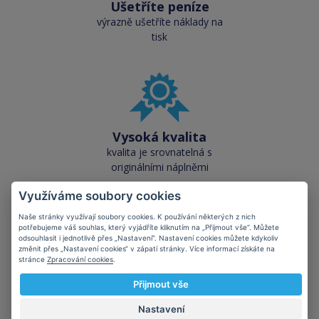
Ušetříte peníze
výrazně ušetříte náklady na
tisk
Vysoká kvalita
kvalita je srovnatelná s
originálními náplněmi
Využíváme soubory cookies
Naše stránky využívají soubory cookies. K používání některých z nich
potřebujeme váš souhlas, který vyjádříte kliknutím na „Přijmout vše“. Můžete
odsouhlasit i jednotlivě přes „Nastavení“. Nastavení cookies můžete kdykoliv
změnit přes „Nastavení cookies“ v zápatí stránky. Více informací získáte na
stránce
Zpracování cookies
.
Skladem téměř vše
přes 50 000 skladových
Přijmout vše
zásob pro okamžitý odběr
Nastavení