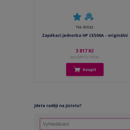
Na dotaz
Zapékací jednotka HP CE506A - originální
3 817 Kč
bez DPH 3 155 Kč
Koupit
Jdete raději na jistotu?