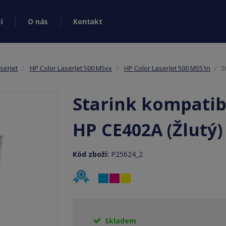
i
O nás
Kontakt
serJet
HP Color LaserJet 500 M5xx
HP Color LaserJet 500 M551n
S
Starink kompatibi
HP CE402A (Žlutý)
Kód zboží:
P25624_2
Skladem