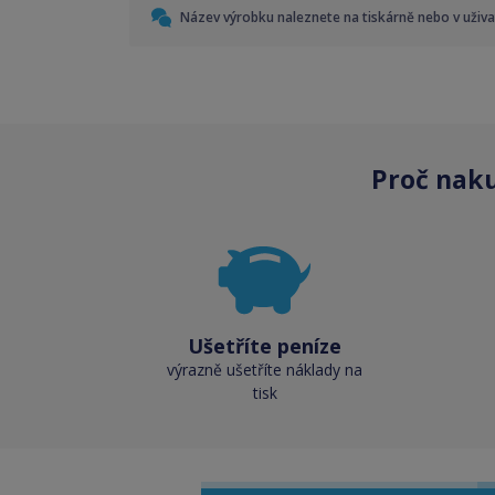
Název výrobku naleznete na tiskárně nebo v uživ
Proč nak
Ušetříte peníze
výrazně ušetříte náklady na
tisk