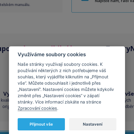
Napište nám, rádi 
atelském manuálu.
upovat
kompatibilní kazety
na ToneryN
Využíváme soubory cookies
Naše stránky využívají soubory cookies. K
používání některých z nich potřebujeme váš
souhlas, který vyjádříte kliknutím na „Přijmout
vše“. Můžete odsouhlasit i jednotlivě přes
„Nastavení“. Nastavení cookies můžete kdykoliv
Vysoká kvalita
Skladem téměř vše
změnit přes „Nastavení cookies“ v zápatí
kvalita je srovnatelná s
přes 50 000 skladových
stránky. Více informací získáte na stránce
originálními náplněmi
zásob pro okamžitý odběr
Zpracování cookies
.
Přijmout vše
Nastavení