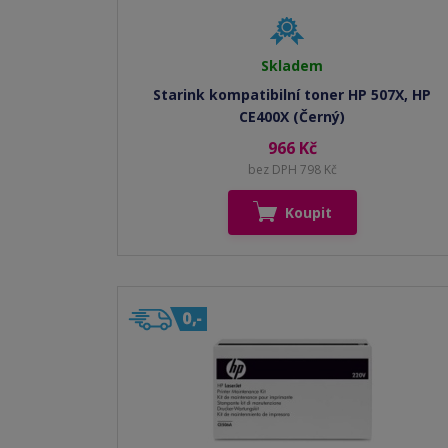
Skladem
Starink kompatibilní toner HP 507X, HP
CE400X (Černý)
966 Kč
bez DPH 798 Kč
Koupit