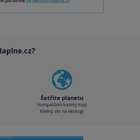
Vám poradíme
info@tonerynaplne.cz
aplne.cz?
Šetříte planetu
kompatibilní kazety mají
kladný vliv na ekologii