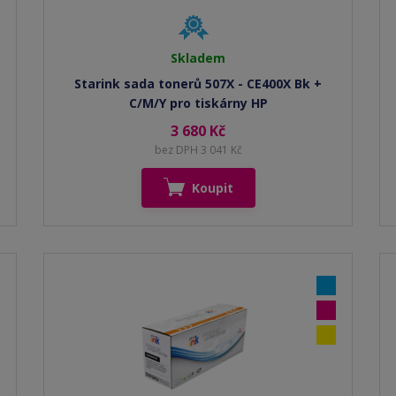
Skladem
Starink sada tonerů 507X - CE400X Bk +
C/M/Y pro tiskárny HP
3 680 Kč
bez DPH 3 041 Kč
Koupit