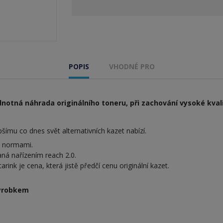
POPIS
VHODNÉ PRO
notná náhrada originálního toneru, při zachování vysoké kvali
ímu co dnes svět alternativních kazet nabízí.
i normami.
ná nařízením reach 2.0.
nk je cena, která jistě předčí cenu originální kazet.
výrobkem