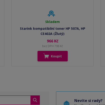
Skladem
Starink kompatibilní toner HP 507A, HP
CE402A (Žlutý)
966 Kč
bez DPH 798 Kč
Koupit
Nevíte si rady?