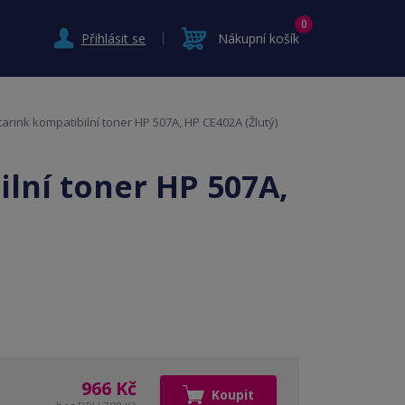
0
Přihlásit se
Nákupní košík
tarink kompatibilní toner HP 507A, HP CE402A (Žlutý)
lní toner HP 507A,
966 Kč
Koupit