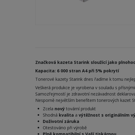
Značková kazeta Starink sloužící jako plnohod
Kapacita: 6 000 stran A4 při 5% pokrytí
Tonerové kazety Starink dnes řadíme k tomu nejlepš
Veškerá produkce je vyrobena v souladu s přísným
Samozřejmostí je zdravotní nezávadnost deklarova
Nesporně největším benefitem tonerových kazet Stari
Zcela
nový
tovární produkt
Shodná
kvalita
a
výtěžnost s originálním 
Doživotní záruka
Otestováno při výrobě
Plně kompatibilní s Vaší tiskárnou