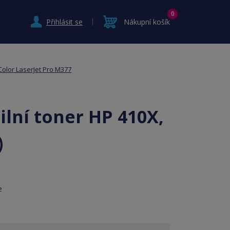
0
Přihlásit se
Nákupní košík
Color LaserJet Pro M377
lní toner HP 410X,
)
e