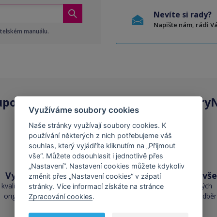
Nevíte si rady?
Napište nám, rádi 
atelském manuálu.
upovat
kompatibilní kazety
na ToneryN
Využíváme soubory cookies
Naše stránky využívají soubory cookies. K
používání některých z nich potřebujeme váš
souhlas, který vyjádříte kliknutím na „Přijmout
vše“. Můžete odsouhlasit i jednotlivě přes
„Nastavení“. Nastavení cookies můžete kdykoliv
Vysoká kvalita
Skladem téměř vše
změnit přes „Nastavení cookies“ v zápatí
kvalita je srovnatelná s
přes 50 000 skladových
stránky. Více informací získáte na stránce
originálními náplněmi
zásob pro okamžitý odběr
Zpracování cookies
.