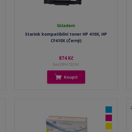
Skladem
Starink kompatibilní toner HP 410X, HP
CF410X (Černý)
874 Kč
bez DPH 722 Kč
Koupit