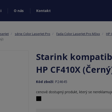
i
O nás
Kontakt
serJet
série Color LaserJet Pro
řada Color LaserJet Pro M3xx
HP 
ný)
Starink kompatibi
HP CF410X (Černý
Kód zboží:
P24645
cenově dostupný produkt, který se nereklamuj