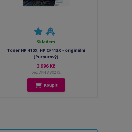
Skladem
Toner HP 410X, HP CF413X - originální
(Purpurový)
3 996 Kč
bez DPH 3 302 Kč
Koupit