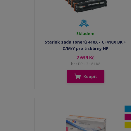
Skladem
Starink sada tonerů 410X - CF410X BK +
C/M/Y pro tiskárny HP
2 639 Kč
bez DPH 2 181 Kč
Koupit