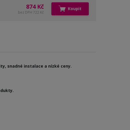
874 Kč
Koupit
bez DPH 722 Kč
ty, snadné instalace a nízké ceny.
odukty.