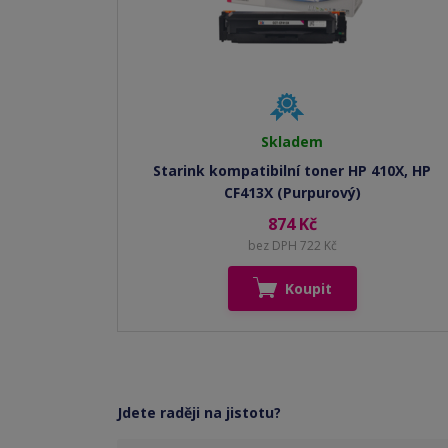
Skladem
Starink kompatibilní toner HP 410X, HP
CF413X (Purpurový)
874 Kč
bez DPH 722 Kč
Koupit
Jdete raději na jistotu?