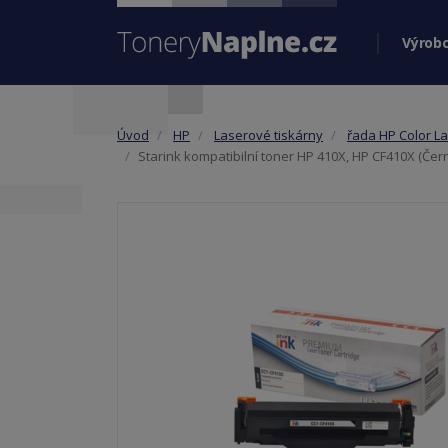
Výrobc
Úvod
HP
Laserové tiskárny
řada HP Color La
Starink kompatibilní toner HP 410X, HP CF410X (Čer