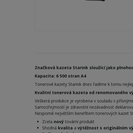
Značková kazeta Starink sloužící jako plnohod
Kapacita: 6 500 stran A4
Tonerové kazety Starink dnes řadíme k tomu nejlepš
Kvalitní tonerová kazeta od renomovaného výr
Veškerá produkce je vyrobena v souladu s přísným
Samozřejmostí je zdravotní nezávadnost deklarova
Nesporně největším benefitem tonerových kazet Stari
Zcela
nový
tovární produkt
Shodná
kvalita
a
výtěžnost s originálním 