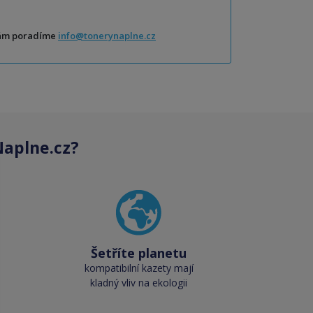
Vám poradíme
info@tonerynaplne.cz
aplne.cz?
Šetříte planetu
kompatibilní kazety mají
kladný vliv na ekologii