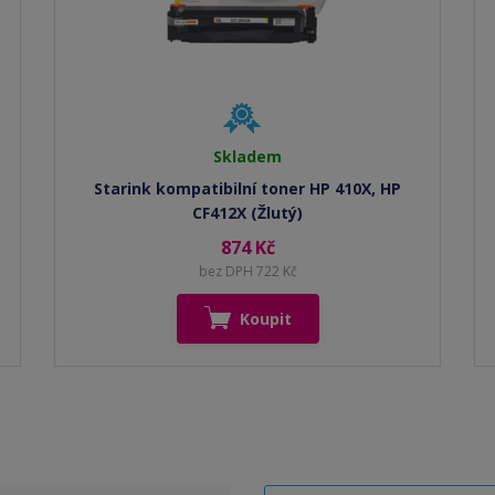
Skladem
Starink kompatibilní toner HP 410X, HP
CF412X (Žlutý)
874 Kč
bez DPH 722 Kč
Koupit