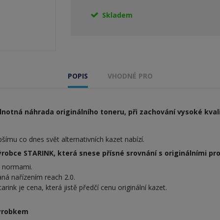
Skladem
POPIS
VHODNÉ PRO
notná náhrada originálního toneru, při zachování vysoké kvali
ímu co dnes svět alternativních kazet nabízí.
obce STARINK, která snese přísné srovnání s originálními pr
i normami.
ná nařízením reach 2.0.
nk je cena, která jistě předčí cenu originální kazet.
výrobkem