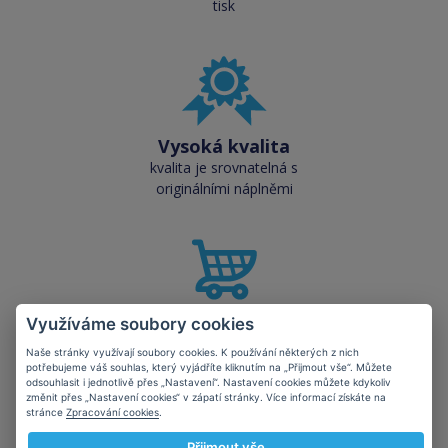
tisk
Vysoká kvalita
kvalita je srovnatelná s
originálními náplněmi
Využíváme soubory cookies
Skladem téměř vše
přes 50 000 skladových
Naše stránky využívají soubory cookies. K používání některých z nich
potřebujeme váš souhlas, který vyjádříte kliknutím na „Přijmout vše“. Můžete
zásob pro okamžitý odběr
odsouhlasit i jednotlivě přes „Nastavení“. Nastavení cookies můžete kdykoliv
změnit přes „Nastavení cookies“ v zápatí stránky. Více informací získáte na
stránce
Zpracování cookies
.
Přijmout vše