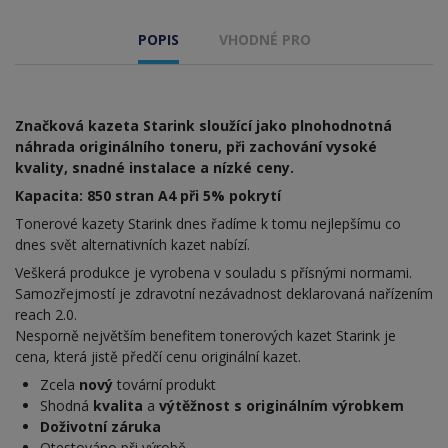
POPIS
VHODNÉ PRO
Značková kazeta Starink sloužící jako plnohodnotná
náhrada originálního toneru, při zachování vysoké
kvality, snadné instalace a nízké ceny.
Kapacita: 850 stran A4 při 5% pokrytí
Tonerové kazety Starink dnes řadíme k tomu nejlepšímu co
dnes svět alternativních kazet nabízí.
Veškerá produkce je vyrobena v souladu s přísnými normami.
Samozřejmostí je zdravotní nezávadnost deklarovaná nařízením
reach 2.0.
Nesporně největším benefitem tonerových kazet Starink je
cena, která jistě předčí cenu originální kazet.
Zcela
nový
tovární produkt
Shodná
kvalita
a
výtěžnost s originálním výrobkem
Doživotní záruka
Otestováno při výrobě