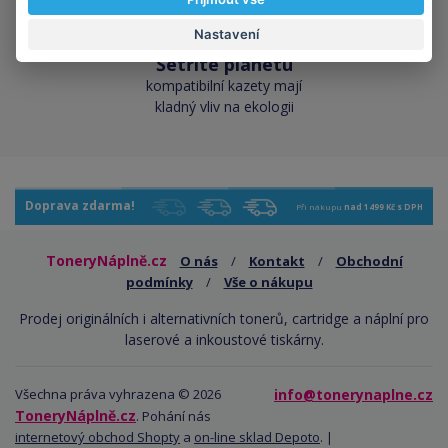
Nastavení
Šetříte planetu
kompatibilní kazety mají
kladný vliv na ekologii
Doprava zdarma!
Při nákupu
nad 1499 Kč s DPH
ToneryNáplně.cz
O nás
/
Kontakt
/
Obchodní
podmínky
/
Vše o nákupu
Prodej originálních i alternativních tonerů, cartridge a náplní pro
laserové a inkoustové tiskárny.
Všechna práva vyhrazena © 2026
info@tonerynaplne.cz
ToneryNáplně.cz
. Pohání nás
internetový obchod Shopty
a
on-line sklad Depoto
. |