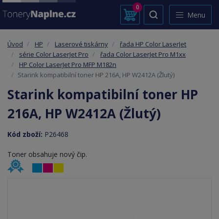
0
Menu
Úvod
HP
Laserové tiskárny
řada HP Color LaserJet
série Color LaserJet Pro
řada Color LaserJet Pro M1xx
HP Color LaserJet Pro MFP M182n
Starink kompatibilní toner HP 216A, HP W2412A (Žlutý)
Starink kompatibilní toner HP
216A, HP W2412A (Žlutý)
Kód zboží:
P26468
Toner obsahuje nový čip.