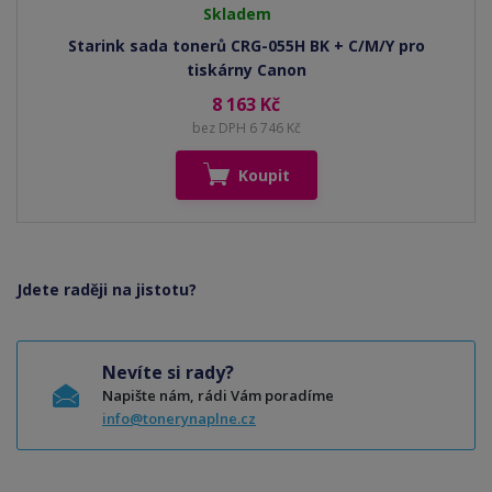
Skladem
Starink sada tonerů CRG-055H BK + C/M/Y pro
tiskárny Canon
8 163 Kč
bez DPH 6 746 Kč
Koupit
Jdete raději na jistotu?
Nevíte si rady?
Napište nám, rádi Vám poradíme
info@tonerynaplne.cz