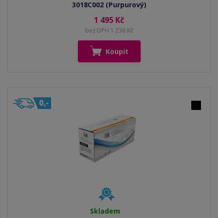
3018C002 (Purpurový)
1 495 Kč
bez DPH 1 236 Kč
Koupit
Skladem