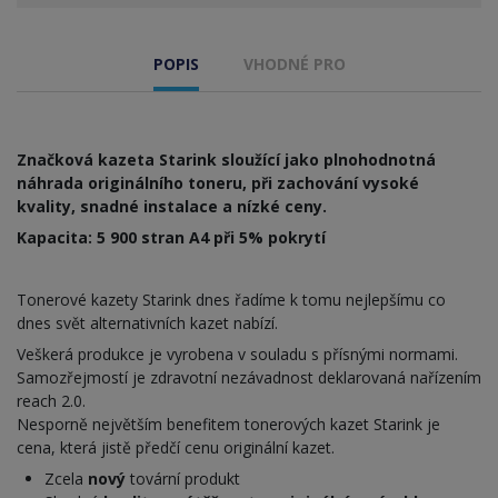
POPIS
VHODNÉ PRO
Značková kazeta Starink sloužící jako plnohodnotná
náhrada originálního toneru, při zachování vysoké
kvality, snadné instalace a nízké ceny.
Kapacita: 5 900 stran A4 při 5% pokrytí
Tonerové kazety Starink dnes řadíme k tomu nejlepšímu co
dnes svět alternativních kazet nabízí.
Veškerá produkce je vyrobena v souladu s přísnými normami.
Samozřejmostí je zdravotní nezávadnost deklarovaná nařízením
reach 2.0.
Nesporně největším benefitem tonerových kazet Starink je
cena, která jistě předčí cenu originální kazet.
Zcela
nový
tovární produkt