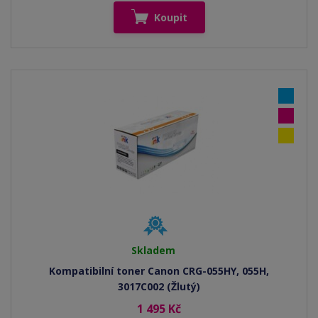
Koupit
Skladem
Kompatibilní toner Canon CRG-055HY, 055H,
3017C002 (Žlutý)
1 495 Kč