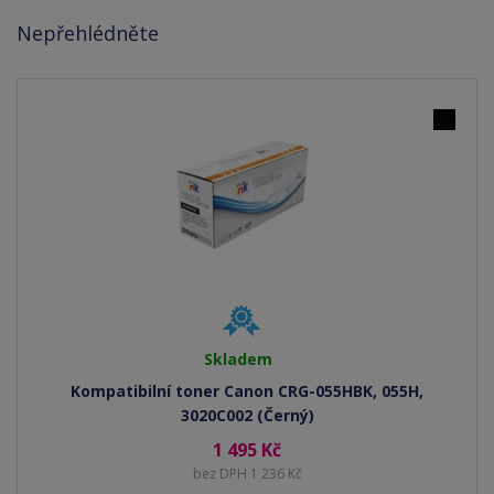
Nepřehlédněte
Skladem
Kompatibilní toner Canon CRG-055HBK, 055H,
3020C002 (Černý)
1 495 Kč
bez DPH 1 236 Kč