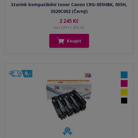
Starink kompatibilní toner Canon CRG-055HBK, 055H,
3020C002 (Černý)
2 245 Kč
bez DPH 1 855 Kč
Koupit