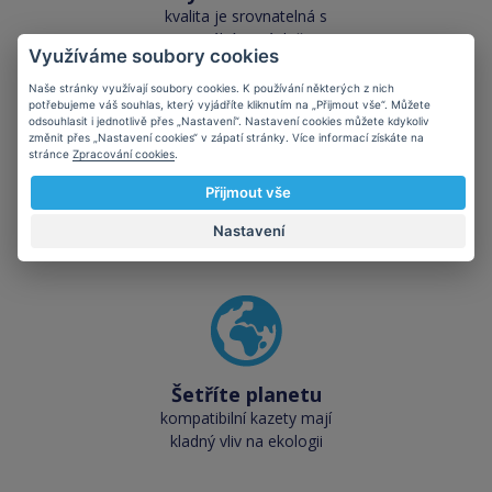
kvalita je srovnatelná s
originálními náplněmi
Využíváme soubory cookies
Naše stránky využívají soubory cookies. K používání některých z nich
potřebujeme váš souhlas, který vyjádříte kliknutím na „Přijmout vše“. Můžete
odsouhlasit i jednotlivě přes „Nastavení“. Nastavení cookies můžete kdykoliv
změnit přes „Nastavení cookies“ v zápatí stránky. Více informací získáte na
stránce
Zpracování cookies
.
Skladem téměř vše
Přijmout vše
přes 50 000 skladových
Nastavení
zásob pro okamžitý odběr
Šetříte planetu
kompatibilní kazety mají
kladný vliv na ekologii