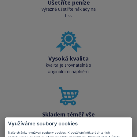
Ušetříte peníze
výrazně ušetříte náklady na
tisk
Vysoká kvalita
kvalita je srovnatelná s
originálními náplněmi
Skladem téměř vše
přes 50 000 skladových
Využíváme soubory cookies
zásob pro okamžitý odběr
Naše stránky využívají soubory cookies. K používání některých z nich
potřebujeme váš souhlas, který vyjádříte kliknutím na „Přijmout vše“. Můžete