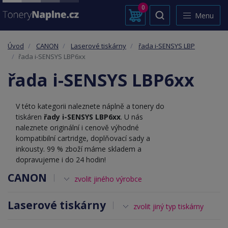
0
Menu
Úvod
CANON
Laserové tiskárny
řada i-SENSYS LBP
řada i-SENSYS LBP6xx
řada i-SENSYS LBP6xx
V této kategorii naleznete náplně a tonery do
tiskáren
řady i-SENSYS LBP6xx
. U nás
naleznete originální i cenově výhodné
kompatibilní cartridge, doplňovací sady a
inkousty. 99 % zboží máme skladem a
dopravujeme i do 24 hodin!
CANON
zvolit jiného výrobce
Laserové tiskárny
zvolit jiný typ tiskárny