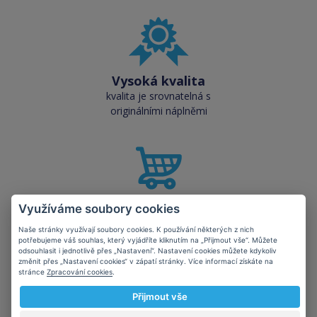
Vysoká kvalita
kvalita je srovnatelná s
originálními náplněmi
Využíváme soubory cookies
Skladem téměř vše
přes 50 000 skladových
Naše stránky využívají soubory cookies. K používání některých z nich
zásob pro okamžitý odběr
potřebujeme váš souhlas, který vyjádříte kliknutím na „Přijmout vše“. Můžete
odsouhlasit i jednotlivě přes „Nastavení“. Nastavení cookies můžete kdykoliv
změnit přes „Nastavení cookies“ v zápatí stránky. Více informací získáte na
stránce
Zpracování cookies
.
Přijmout vše