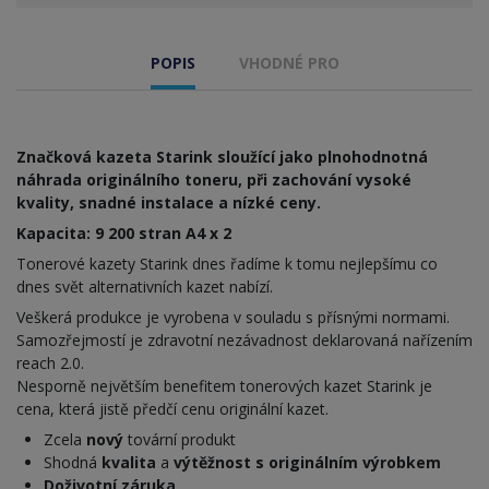
POPIS
VHODNÉ PRO
Značková kazeta Starink sloužící jako plnohodnotná
náhrada originálního toneru, při zachování vysoké
kvality, snadné instalace a nízké ceny.
Kapacita: 9 200 stran A4 x 2
Tonerové kazety Starink dnes řadíme k tomu nejlepšímu co
dnes svět alternativních kazet nabízí.
Veškerá produkce je vyrobena v souladu s přísnými normami.
Samozřejmostí je zdravotní nezávadnost deklarovaná nařízením
reach 2.0.
Nesporně největším benefitem tonerových kazet Starink je
cena, která jistě předčí cenu originální kazet.
Zcela
nový
tovární produkt
Shodná
kvalita
a
výtěžnost s originálním výrobkem
Doživotní záruka