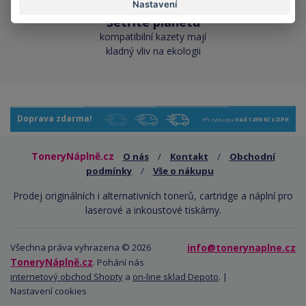
Nastavení
Šetříte planetu
kompatibilní kazety mají
kladný vliv na ekologii
Doprava zdarma!
Při nákupu
nad 1499 Kč s DPH
ToneryNáplně.cz
O nás
/
Kontakt
/
Obchodní
podmínky
/
Vše o nákupu
Prodej originálních i alternativních tonerů, cartridge a náplní pro
laserové a inkoustové tiskárny.
Všechna práva vyhrazena © 2026
info@tonerynaplne.cz
ToneryNáplně.cz
. Pohání nás
internetový obchod Shopty
a
on-line sklad Depoto
. |
Nastavení cookies