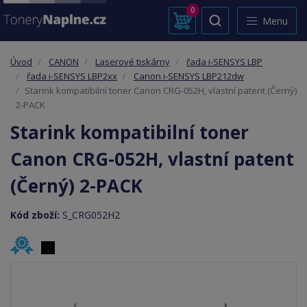
0
Menu
Úvod
CANON
Laserové tiskárny
řada i-SENSYS LBP
řada i-SENSYS LBP2xx
Canon i-SENSYS LBP212dw
Starink kompatibilní toner Canon CRG-052H, vlastní patent (Černý)
2-PACK
Starink kompatibilní toner
Canon CRG-052H, vlastní patent
(Černý) 2-PACK
Kód zboží:
S_CRG052H2