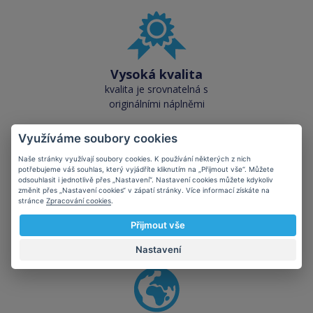
Vysoká kvalita
kvalita je srovnatelná s
originálními náplněmi
Využíváme soubory cookies
Naše stránky využívají soubory cookies. K používání některých z nich
potřebujeme váš souhlas, který vyjádříte kliknutím na „Přijmout vše“. Můžete
odsouhlasit i jednotlivě přes „Nastavení“. Nastavení cookies můžete kdykoliv
změnit přes „Nastavení cookies“ v zápatí stránky. Více informací získáte na
Skladem téměř vše
stránce
Zpracování cookies
.
přes 50 000 skladových
Přijmout vše
zásob pro okamžitý odběr
Nastavení