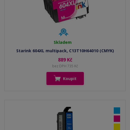
Skladem
Starink 604XL multipack, C13T10H64010 (CMYK)
889 Kč
bez DPH 735 Kč
Koupit