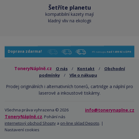
Šetříte planetu
kompatibilní kazety mají
kladný vliv na ekologii
Doprava zdarma!
Při nákupu
nad 1499 Kč s DPH
ToneryNáplně.cz
O nás
/
Kontakt
/
Obchodní
podmínky
/
Vše o nákupu
Prodej originálních i alternativních tonerů, cartridge a náplní pro
laserové a inkoustové tiskárny.
Všechna práva vyhrazena © 2026
info@tonerynaplne.cz
ToneryNáplně.cz
. Pohání nás
internetový obchod Shopty
a
on-line sklad Depoto
. |
Nastavení cookies