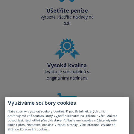
Ušetříte peníze
výrazně ušetříte náklady na
tisk
Vysoká kvalita
kvalita je srovnatelná s
originálními náplněmi
Využíváme soubory cookies
Naše stránky využívají soubory cookies. K používání některých z nich
potřebujeme váš souhlas, který vyjádříte kliknutím na „Přijmout vše“. Můžete
Skladem téměř vše
odsouhlasit i jednotlivě přes „Nastavení“. Nastavení cookies můžete kdykoliv
změnit přes „Nastavení cookies“ v zápatí stránky. Více informací získáte na
přes 50 000 skladových
stránce
Zpracování cookies
.
zásob pro okamžitý odběr