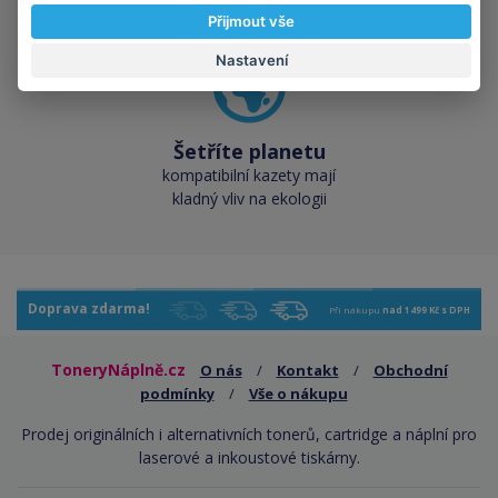
Přijmout vše
Nastavení
Šetříte planetu
kompatibilní kazety mají
kladný vliv na ekologii
Doprava zdarma!
Při nákupu
nad 1499 Kč s DPH
ToneryNáplně.cz
O nás
/
Kontakt
/
Obchodní
podmínky
/
Vše o nákupu
Prodej originálních i alternativních tonerů, cartridge a náplní pro
laserové a inkoustové tiskárny.