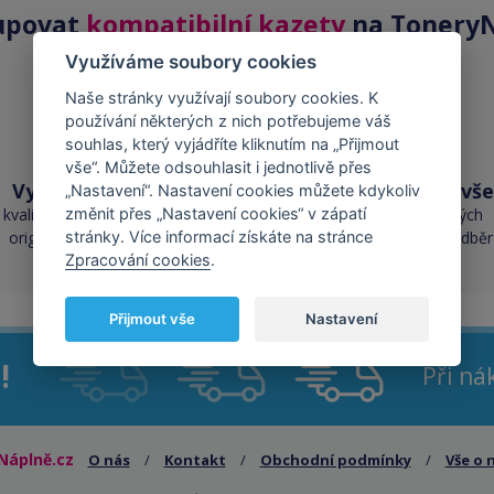
upovat
kompatibilní kazety
na ToneryN
Využíváme soubory cookies
Naše stránky využívají soubory cookies. K
používání některých z nich potřebujeme váš
souhlas, který vyjádříte kliknutím na „Přijmout
vše“. Můžete odsouhlasit i jednotlivě přes
Vysoká kvalita
Skladem téměř vše
„Nastavení“. Nastavení cookies můžete kdykoliv
kvalita je srovnatelná s
přes 50 000 skladových
změnit přes „Nastavení cookies“ v zápatí
originálními náplněmi
zásob pro okamžitý odběr
stránky. Více informací získáte na stránce
Zpracování cookies
.
Přijmout vše
Nastavení
!
Při n
Náplně.cz
O nás
/
Kontakt
/
Obchodní podmínky
/
Vše o 