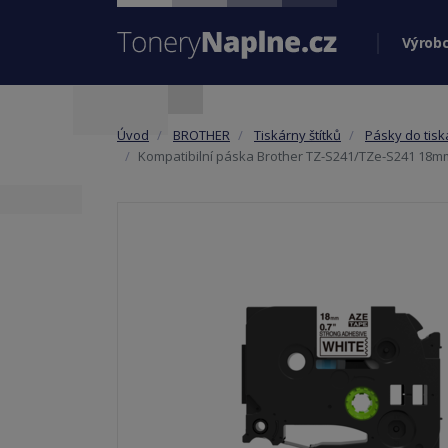
Výrobc
Úvod
BROTHER
Tiskárny štítků
Pásky do tis
Kompatibilní páska Brother TZ-S241/TZe-S241 18mm 