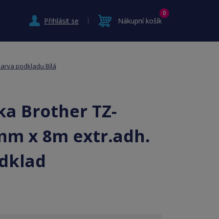
0
Přihlásit se
Nákupní košík
arva podkladu Bílá
ka Brother TZ-
mm x 8m extr.adh.
odklad