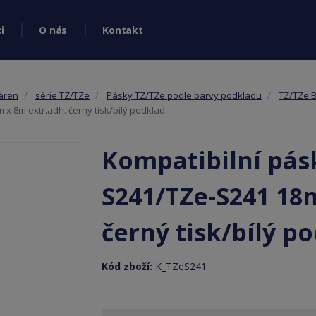
i
O nás
Kontakt
káren
série TZ/TZe
Pásky TZ/TZe podle barvy podkladu
TZ/TZe B
x 8m extr.adh. černý tisk/bílý podklad
Kompatibilní pás
S241/TZe-S241 18
černý tisk/bílý p
Kód zboží:
K_TZeS241