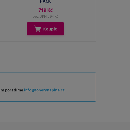
PACK
719 Kč
bez DPH 594 Kč
Koupit
Vám poradíme
info@tonerynaplne.cz