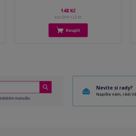
148 Kč
bez DPH 122 Kč
Koupit
Nevíte si rady?
Napište nám, rádi 
atelském manuálu.