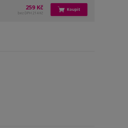
259 Kč
Koupit
bez DPH 214 Kč