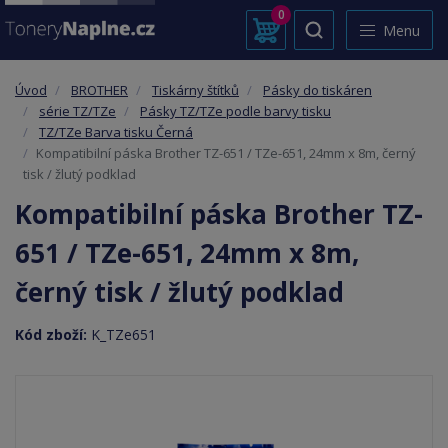
0
Menu
Úvod
BROTHER
Tiskárny štítků
Pásky do tiskáren
série TZ/TZe
Pásky TZ/TZe podle barvy tisku
TZ/TZe Barva tisku Černá
Kompatibilní páska Brother TZ-651 / TZe-651, 24mm x 8m, černý
tisk / žlutý podklad
Kompatibilní páska Brother TZ-
651 / TZe-651, 24mm x 8m,
černý tisk / žlutý podklad
Kód zboží:
K_TZe651