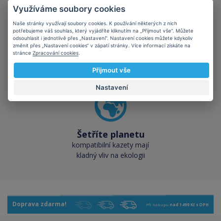
Využíváme soubory cookies
Naše stránky využívají soubory cookies. K používání některých z nich
potřebujeme váš souhlas, který vyjádříte kliknutím na „Přijmout vše“. Můžete
odsouhlasit i jednotlivě přes „Nastavení“. Nastavení cookies můžete kdykoliv
Skladem téměř vše
změnit přes „Nastavení cookies“ v zápatí stránky. Více informací získáte na
stránce
Zpracování cookies
.
přes 50 000 skladových
zásob pro okamžitý odběr
Přijmout vše
Nastavení
Šetříte planetu
kompatibilní kazety mají
kladný vliv na ekologii
Doprava zdarma!
Při nákupu
nad 1499 Kč s DPH