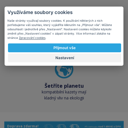
Využíváme soubory cookies
Naše stránky využívají soubory cookies. K používání některých z nich
potřebujeme váš souhlas, který vyjádříte kliknutím na „Přijmout vše“. Můžete
odsouhlasit i jednotlivě přes „Nastavení“. Nastavení cookies můžete kdykoliv
Skladem téměř vše
změnit přes „Nastavení cookies“ v zápatí stránky. Více informací získáte na
stránce
Zpracování cookies
.
přes 50 000 skladových
zásob pro okamžitý odběr
Přijmout vše
Nastavení
Šetříte planetu
kompatibilní kazety mají
kladný vliv na ekologii
Doprava zdarma!
Při nákupu
nad 1499 Kč s DPH