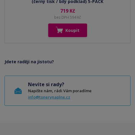
(černý tisk / bílý podklad) 5-PACK
719 Kč
bez DPH 594 Kč
Koupit
Jdete raději na jistotu?
Nevíte si rady?
Napište nám, rádi Vám poradíme
info@tonerynaplne.cz