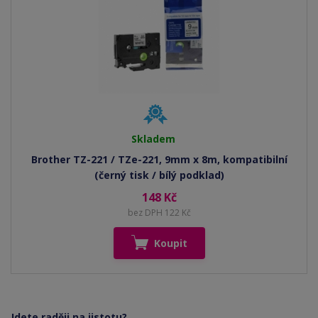
Skladem
Brother TZ-221 / TZe-221, 9mm x 8m, kompatibilní
(černý tisk / bílý podklad)
148 Kč
bez DPH 122 Kč
Koupit
Jdete raději na jistotu?