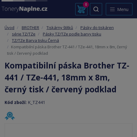
0
Menu
Úvod
BROTHER
Tiskárny štítků
Pásky do tiskáren
série TZ/TZe
Pásky TZ/TZe podle barvy tisku
TZ/TZe Barva tisku Černá
Kompatibilní páska Brother TZ-441 / TZe-441, 18mm x 8m, černý
tisk / červený podklad
Kompatibilní páska Brother TZ-
441 / TZe-441, 18mm x 8m,
černý tisk / červený podklad
Kód zboží:
K_TZ441