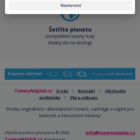
Nastavení
Šetříte planetu
kompatibilní kazety mají
kladný vliv na ekologii
Doprava zdarma!
Při nákupu
nad 1499 Kč s DPH
ToneryNáplně.cz
O nás
/
Kontakt
/
Obchodní
podmínky
/
Vše o nákupu
Prodej originálních i alternativních tonerů, cartridge a náplní pro
laserové a inkoustové tiskárny.
Všechna práva vyhrazena © 2026
info@tonerynaplne.cz
ToneryNáplně.cz
. Pohání nás