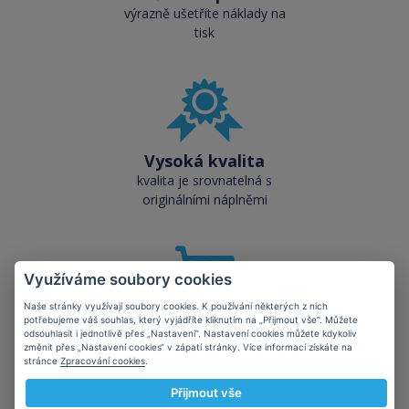
výrazně ušetříte náklady na
tisk
Vysoká kvalita
kvalita je srovnatelná s
originálními náplněmi
Využíváme soubory cookies
Naše stránky využívají soubory cookies. K používání některých z nich
potřebujeme váš souhlas, který vyjádříte kliknutím na „Přijmout vše“. Můžete
Skladem téměř vše
odsouhlasit i jednotlivě přes „Nastavení“. Nastavení cookies můžete kdykoliv
přes 50 000 skladových
změnit přes „Nastavení cookies“ v zápatí stránky. Více informací získáte na
stránce
Zpracování cookies
.
zásob pro okamžitý odběr
Přijmout vše