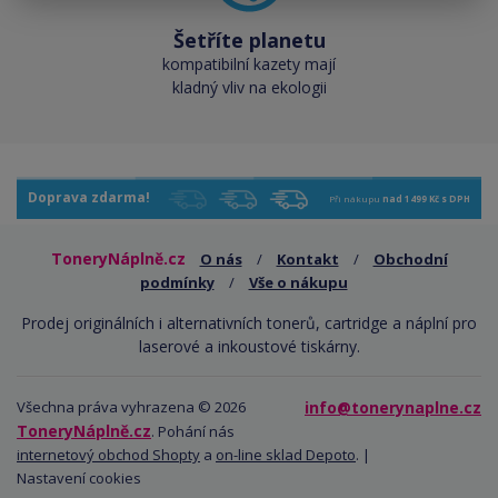
Šetříte planetu
kompatibilní kazety mají
kladný vliv na ekologii
Doprava zdarma!
Při nákupu
nad 1499 Kč s DPH
ToneryNáplně.cz
O nás
/
Kontakt
/
Obchodní
podmínky
/
Vše o nákupu
Prodej originálních i alternativních tonerů, cartridge a náplní pro
laserové a inkoustové tiskárny.
Všechna práva vyhrazena © 2026
info@tonerynaplne.cz
ToneryNáplně.cz
. Pohání nás
internetový obchod Shopty
a
on-line sklad Depoto
. |
Nastavení cookies