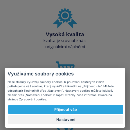
Vysoká kvalita
kvalita je srovnatelná s
originálními náplněmi
Využíváme soubory cookies
Naše stránky využívají soubory cookies. K používání některých z nich
Skladem téměř vše
potřebujeme váš souhlas, který vyjádříte kliknutím na „Přijmout vše“. Můžete
odsouhlasit i jednotlivě přes „Nastavení“. Nastavení cookies můžete kdykoliv
přes 50 000 skladových
změnit přes „Nastavení cookies“ v zápatí stránky. Více informací získáte na
zásob pro okamžitý odběr
stránce
Zpracování cookies
.
Přijmout vše
Nastavení