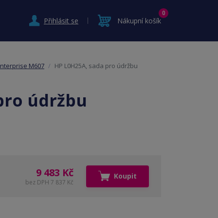
0
Přihlásit se
Nákupní košík
Enterprise M607
HP L0H25A, sada pro údržbu
pro údržbu
9 483 Kč
Koupit
bez DPH 7 837 Kč