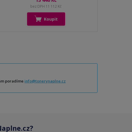
13 446 Kč
bez DPH 11 112 Kč
Koupit
Vám poradíme
info@tonerynaplne.cz
aplne.cz?