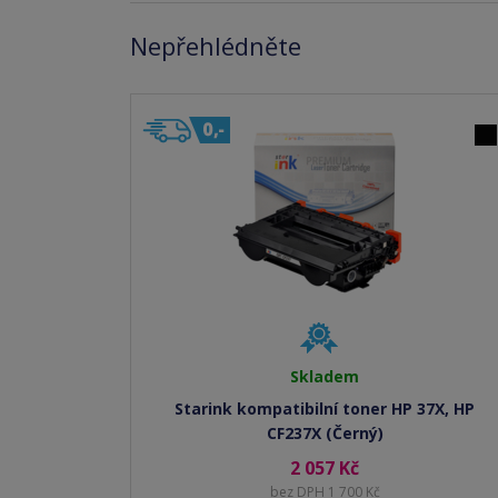
Nepřehlédněte
Skladem
Starink kompatibilní toner HP 37X, HP
CF237X (Černý)
2 057 Kč
bez DPH 1 700 Kč