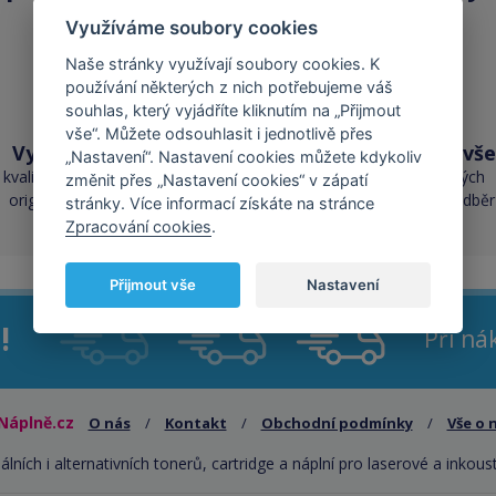
Využíváme soubory cookies
Naše stránky využívají soubory cookies. K
používání některých z nich potřebujeme váš
souhlas, který vyjádříte kliknutím na „Přijmout
vše“. Můžete odsouhlasit i jednotlivě přes
Vysoká kvalita
Skladem téměř vše
„Nastavení“. Nastavení cookies můžete kdykoliv
kvalita je srovnatelná s
přes 50 000 skladových
změnit přes „Nastavení cookies“ v zápatí
originálními náplněmi
zásob pro okamžitý odběr
stránky. Více informací získáte na stránce
Zpracování cookies
.
Přijmout vše
Nastavení
!
Při n
Náplně.cz
O nás
/
Kontakt
/
Obchodní podmínky
/
Vše o 
álních i alternativních tonerů, cartridge a náplní pro laserové a inkous