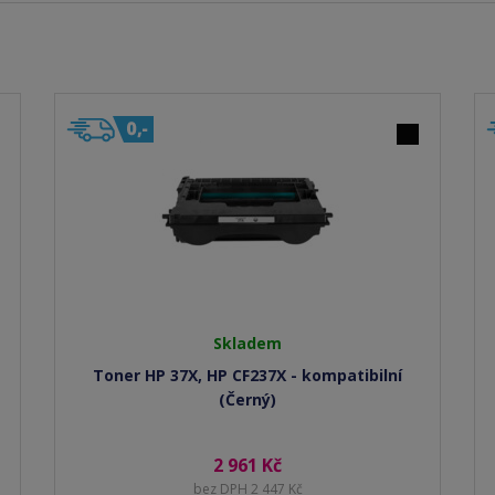
Skladem
Toner HP 37X, HP CF237X - kompatibilní
(Černý)
2 961 Kč
bez DPH 2 447 Kč