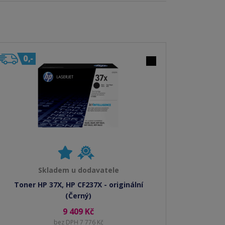
Skladem u dodavatele
Toner HP 37X, HP CF237X - originální
(Černý)
9 409 Kč
bez DPH 7 776 Kč