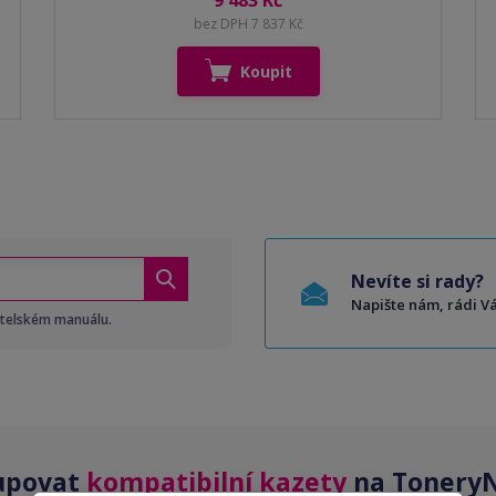
9 483 Kč
bez DPH 7 837 Kč
Koupit
Nevíte si rady?
Napište nám, rádi 
atelském manuálu.
upovat
kompatibilní kazety
na ToneryN