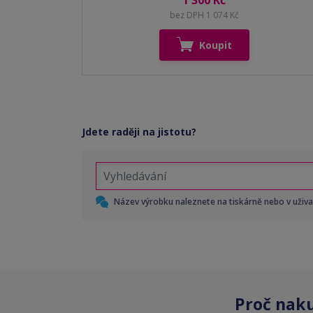
1 300 Kč
bez DPH 1 074 Kč
Koupit
Jdete raději na jistotu?
Název výrobku naleznete na tiskárně nebo v uživ
Proč nak