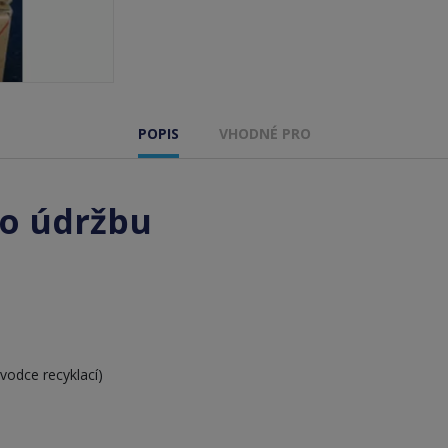
POPIS
VHODNÉ PRO
ro údržbu
vodce recyklací)