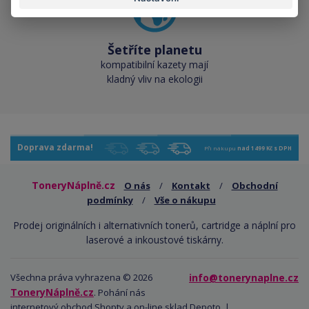
Šetříte planetu
kompatibilní kazety mají
kladný vliv na ekologii
Doprava zdarma!
Při nákupu
nad 1499 Kč s DPH
ToneryNáplně.cz
O nás
/
Kontakt
/
Obchodní
podmínky
/
Vše o nákupu
Prodej originálních i alternativních tonerů, cartridge a náplní pro
laserové a inkoustové tiskárny.
Všechna práva vyhrazena © 2026
info@tonerynaplne.cz
ToneryNáplně.cz
. Pohání nás
internetový obchod Shopty
a
on-line sklad Depoto
. |