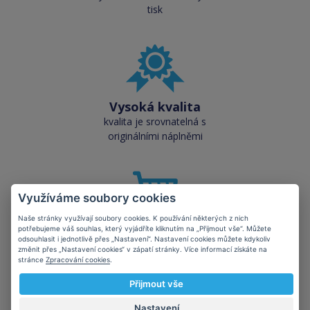
tisk
Vysoká kvalita
kvalita je srovnatelná s
originálními náplněmi
Využíváme soubory cookies
Naše stránky využívají soubory cookies. K používání některých z nich
potřebujeme váš souhlas, který vyjádříte kliknutím na „Přijmout vše“. Můžete
Skladem téměř vše
odsouhlasit i jednotlivě přes „Nastavení“. Nastavení cookies můžete kdykoliv
přes 50 000 skladových
změnit přes „Nastavení cookies“ v zápatí stránky. Více informací získáte na
stránce
Zpracování cookies
.
zásob pro okamžitý odběr
Přijmout vše
Nastavení