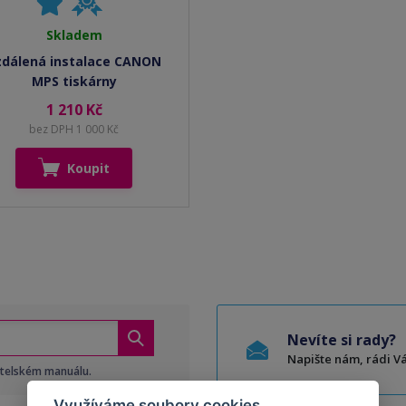
Skladem
zdálená instalace CANON
MPS tiskárny
1 210 Kč
bez DPH 1 000 Kč
Koupit
Nevíte si rady?
Napište nám, rádi 
atelském manuálu.
Využíváme soubory cookies