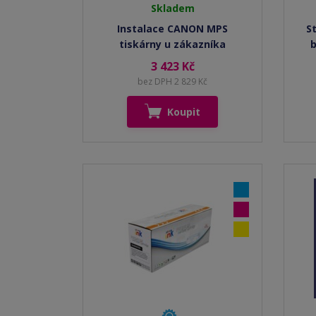
Skladem
Instalace CANON MPS
S
tiskárny u zákazníka
b
3 423 Kč
bez DPH 2 829 Kč
Koupit