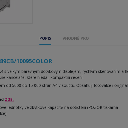
POPIS
VHODNÉ PRO
5189CB/10095COLOR
A4 s velkým barevným dotykovým displejem, rychlým skenováním a flex
 kanceláře, které hledají kompaktní řešení.
em od 5000 do 15 000 stran A4 v součtu. Obsahují fotoválce i originá
lad
ZDE.
álcové jednotky ve zbytkové kapacitě na dotištění (POZOR tiskárna
lce)