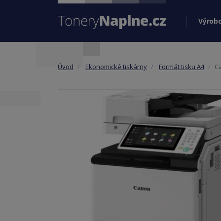
Výrobc
Úvod
Ekonomické tiskárny
Formát tisku A4
C