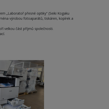
m „Laboratoř přesné optiky“ (Seiki Kogaku
jména výrobou fotoaparátů, tiskáren, kopírek a
í velkou část příjmů společnosti.
ací.