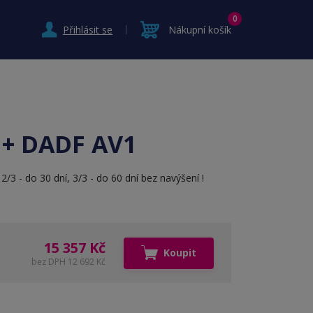
0
Přihlásit se
Nákupní košík
 + DADF AV1
/3 - do 30 dní, 3/3 - do 60 dní bez navýšení !
15 357 Kč
Koupit
bez DPH 12 692 Kč