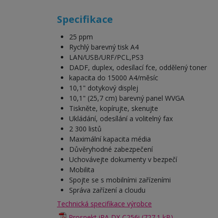
Specifikace
25 ppm
Rychlý barevný tisk A4
LAN/USB/URF/PCL,PS3
DADF, duplex, odesílací fce, oddělený toner
kapacita do 15000 A4/měsíc
10,1" dotykový displej
10,1" (25,7 cm) barevný panel WVGA
Tiskněte, kopírujte, skenujte
Ukládání, odesílání a volitelný fax
2 300 listů
Maximální kapacita média
Důvěryhodné zabezpečení
Uchovávejte dokumenty v bezpečí
Mobilita
Spojte se s mobilními zařízeními
Správa zařízení a cloudu
Technická specifikace výrobce
Prospekt iRA DX C256i (727.1 kB)