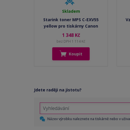
Skladem
Starink toner MPS C-EXV55
V
yellow pro tiskárny Canon
1 348 Kč
bez DPH 1 114 Kč
Koupit
Jdete raději na jistotu?
Název výrobku naleznete na tiskárně nebo v uživ