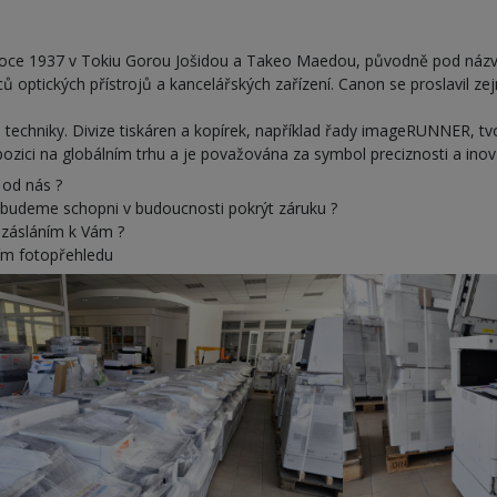
roce 1937 v Tokiu Gorou Jošidou a Takeo Maedou, původně pod názve
ů optických přístrojů a kancelářských zařízení. Canon se proslavil ze
echniky. Divize tiskáren a kopírek, například řady imageRUNNER, tvoř
 pozici na globálním trhu a je považována za symbol preciznosti a inov
 od nás ?
budeme schopni v budoucnosti pokrýt záruku ?
 zásláním k Vám ?
cím fotopřehledu