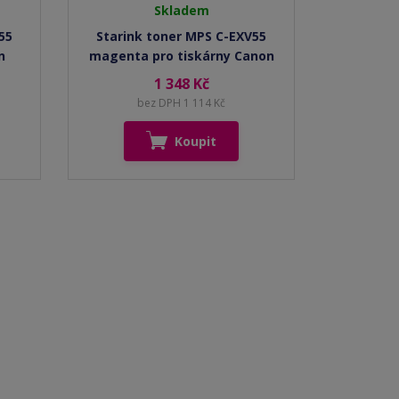
Skladem
55
Starink toner MPS C-EXV55
n
magenta pro tiskárny Canon
1 348 Kč
bez DPH 1 114 Kč
Koupit