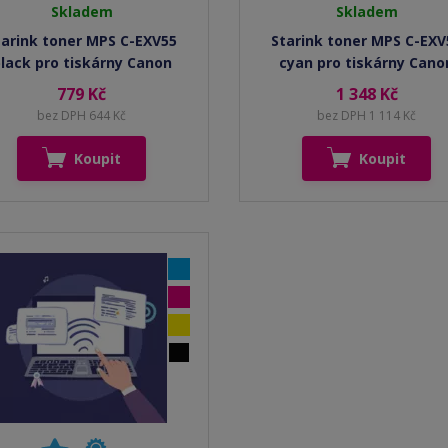
Skladem
Skladem
tarink toner MPS C-EXV55
Starink toner MPS C-EXV
lack pro tiskárny Canon
cyan pro tiskárny Cano
779 Kč
1 348 Kč
bez DPH 644 Kč
bez DPH 1 114 Kč
Koupit
Koupit