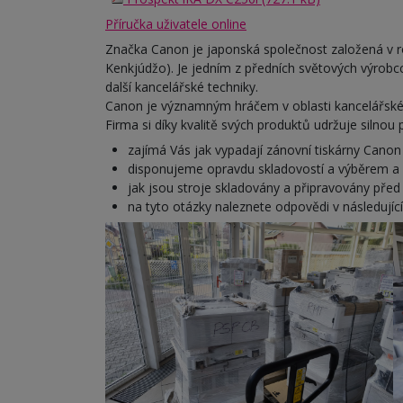
Příručka uživatele online
Značka Canon je japonská společnost založená v 
Kenkjúdžo). Je jedním z předních světových výrobcc
další kancelářské techniky.
Canon je významným hráčem v oblasti kancelářské t
Firma si díky kvalitě svých produktů udržuje silnou
zajímá Vás jak vypadají zánovní tiskárny Canon
disponujeme opravdu skladovostí a výběrem a 
jak jsou stroje skladovány a připravovány před
na tyto otázky naleznete odpovědi v následují