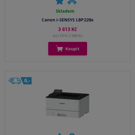
Skladem
Canon i-SENSYS LBP228x
3 613 Kč
bez DPH 2 986 Kč
Koupit