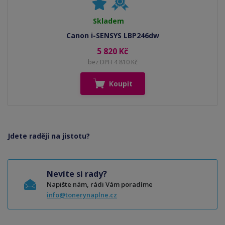
Skladem
Canon i-SENSYS LBP246dw
5 820 Kč
bez DPH 4 810 Kč
Koupit
Jdete raději na jistotu?
Nevíte si rady?
Napište nám, rádi Vám poradíme
info@tonerynaplne.cz