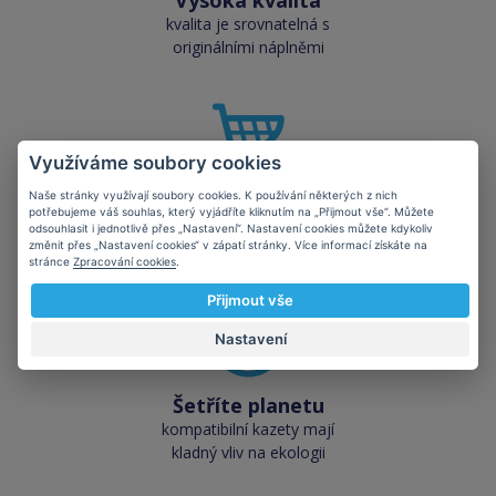
Vysoká kvalita
kvalita je srovnatelná s
originálními náplněmi
Využíváme soubory cookies
Naše stránky využívají soubory cookies. K používání některých z nich
Skladem téměř vše
potřebujeme váš souhlas, který vyjádříte kliknutím na „Přijmout vše“. Můžete
přes 50 000 skladových
odsouhlasit i jednotlivě přes „Nastavení“. Nastavení cookies můžete kdykoliv
změnit přes „Nastavení cookies“ v zápatí stránky. Více informací získáte na
zásob pro okamžitý odběr
stránce
Zpracování cookies
.
Přijmout vše
Nastavení
Šetříte planetu
kompatibilní kazety mají
kladný vliv na ekologii