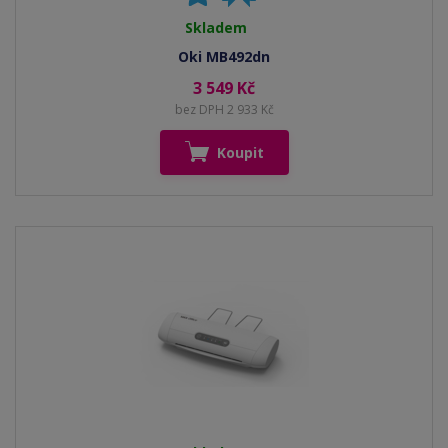
Skladem
Oki MB492dn
3 549 Kč
bez DPH 2 933 Kč
Koupit