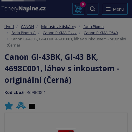
0
Menu
Úvod
CANON
Inkoustové tiskárny
řada Pixma
řada Pixma G
Canon PIXMA Gxxx
Canon PIXMA G540
Canon GI-43BK, GI-43 BK, 4698C001, láhev s inkoustem - originální
(Černá)
Canon GI-43BK, GI-43 BK,
4698C001, láhev s inkoustem -
originální (Černá)
Kód zboží:
4698C001