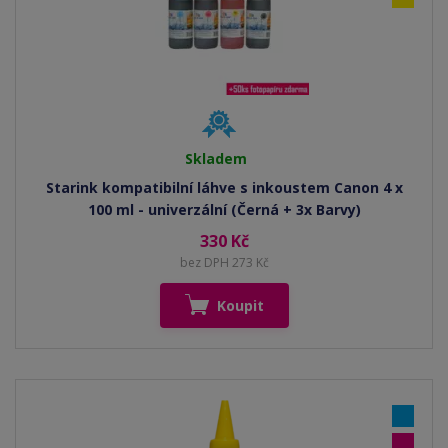
Skladem
Starink kompatibilní láhve s inkoustem Canon 4 x
100 ml - univerzální (Černá + 3x Barvy)
330 Kč
bez DPH 273 Kč
Koupit