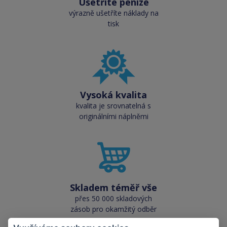
Ušetříte peníze
výrazně ušetříte náklady na
tisk
Vysoká kvalita
kvalita je srovnatelná s
originálními náplněmi
Skladem téměř vše
přes 50 000 skladových
zásob pro okamžitý odběr