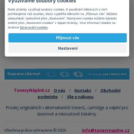
Využíváme soubory cookies
Naše stránky využívají soubory cookies. K používání některých z nich
potřebujeme váš souhlas, který vyjádříte kliknutím na „Přijmout vše“. Můžete
odsouhlasit i jednotlivě přes „Nastavení“. Nastavení cookies můžete kdykoliv
změnit přes „Nastavení cookies“ v zápatí stránky. Více informací získáte na
stránce
Zpracování cookies
.
Šetříte planetu
kompatibilní kazety mají
Přijmout vše
kladný vliv na ekologii
Nastavení
Doprava zdarma!
Při nákupu
nad 1499 Kč s DPH
ToneryNáplně.cz
O nás
/
Kontakt
/
Obchodní
podmínky
/
Vše o nákupu
Prodej originálních i alternativních tonerů, cartridge a náplní pro
laserové a inkoustové tiskárny.
Všechna práva vyhrazena © 2026
info@tonerynaplne.cz