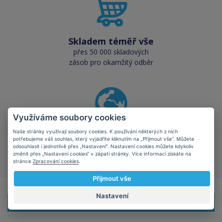
Skladem téměř vše
přes 50 000 skladových
zásob pro okamžitý odběr
Využíváme soubory cookies
Šetříte planetu
Naše stránky využívají soubory cookies. K používání některých z nich
potřebujeme váš souhlas, který vyjádříte kliknutím na „Přijmout vše“. Můžete
kompatibilní kazety mají
odsouhlasit i jednotlivě přes „Nastavení“. Nastavení cookies můžete kdykoliv
kladný vliv na ekologii
změnit přes „Nastavení cookies“ v zápatí stránky. Více informací získáte na
stránce
Zpracování cookies
.
Přijmout vše
Nastavení
Doprava zdarma!
Při nákupu
nad 1499 Kč s DPH