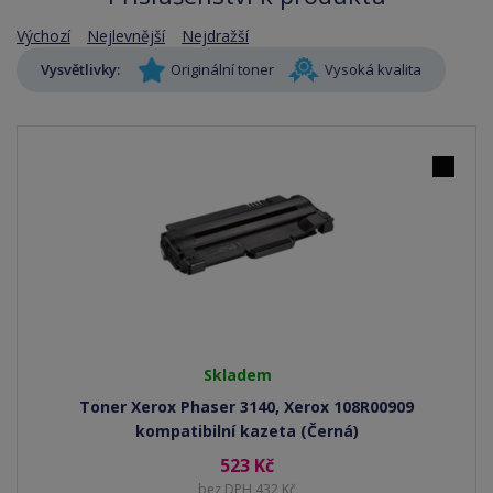
Výchozí
Nejlevnější
Nejdražší
Vysvětlivky:
Originální toner
Vysoká kvalita
Skladem
Toner Xerox Phaser 3140, Xerox 108R00909
kompatibilní kazeta (Černá)
523 Kč
bez DPH 432 Kč