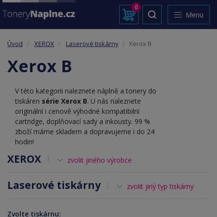
0
Menu
Úvod
XEROX
Laserové tiskárny
Xerox B
Xerox B
V této kategorii naleznete náplně a tonery do
tiskáren
série Xerox B
. U nás naleznete
originální i cenově výhodné kompatibilní
cartridge, doplňovací sady a inkousty. 99 %
zboží máme skladem a dopravujeme i do 24
hodin!
XEROX
zvolit jiného výrobce
Laserové tiskárny
zvolit jiný typ tiskárny
Zvolte tiskárnu: