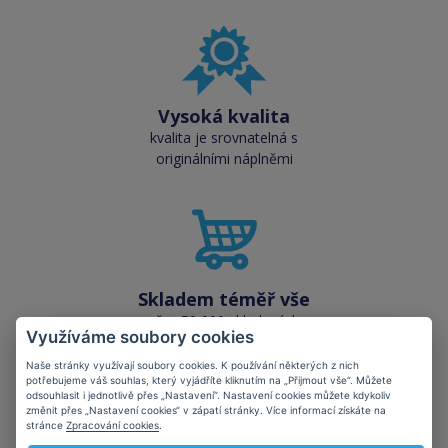
Vysoká kvalita
kvalita je srovnatelná s
originálními náplněmi
Skladem téměř vše
přes 50 000 skladových
Využíváme soubory cookies
zásob pro okamžitý odběr
Naše stránky využívají soubory cookies. K používání některých z nich
potřebujeme váš souhlas, který vyjádříte kliknutím na „Přijmout vše“. Můžete
odsouhlasit i jednotlivě přes „Nastavení“. Nastavení cookies můžete kdykoliv
změnit přes „Nastavení cookies“ v zápatí stránky. Více informací získáte na
stránce
Zpracování cookies
.