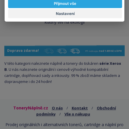
Přijmout vše
Šetříte planetu
Nastavení
kompatibilní kazety mají
kladný vliv na ekologii
Doprava zdarma!
Při nákupu
nad 1499 Kč s DPH
V této kategorii naleznete náplně a tonery do tiskáren
série Xerox
B
. U nás naleznete originální i cenově výhodné kompatibilní
cartridge, doplňovací sady a inkousty. 99 % zboží máme skladem a
dopravujeme i do 24 hodin!
ToneryNáplně.cz
O nás
/
Kontakt
/
Obchodní
podmínky
/
Vše o nákupu
Prodej originálních i alternativních tonerů, cartridge a náplní pro