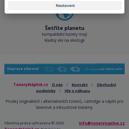
Nastavení
Šetříte planetu
kompatibilní kazety mají
kladný vliv na ekologii
Doprava zdarma!
Při nákupu
nad 1499 Kč s DPH
ToneryNáplně.cz
O nás
/
Kontakt
/
Obchodní
podmínky
/
Vše o nákupu
Prodej originálních i alternativních tonerů, cartridge a náplní pro
laserové a inkoustové tiskárny.
Všechna práva vyhrazena © 2026
info@tonerynaplne.cz