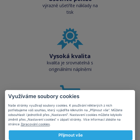
výrazně ušetříte náklady na
tisk
Vysoká kvalita
kvalita je srovnatelná s
originálními náplněmi
Využíváme soubory cookies
Naše stránky využívají soubory cookies. K používání některých z nich
potřebujeme váš souhlas, který vyjádříte kliknutím na „Přijmout vše“. Můžete
Skladem téměř vše
odsouhlasit i jednotlivě přes „Nastavení“. Nastavení cookies můžete kdykoliv
přes 50 000 skladových
změnit přes „Nastavení cookies“ v zápatí stránky. Více informací získáte na
stránce
Zpracování cookies
.
zásob pro okamžitý odběr
Přijmout vše