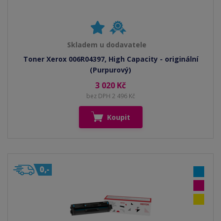
Skladem u dodavatele
Toner Xerox 006R04397, High Capacity - originální
(Purpurový)
3 020 Kč
bez DPH 2 496 Kč
Koupit