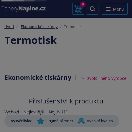
0
Menu
Úvod
Ekonomické tiskárny
Termotisk
Termotisk
Ekonomické tiskárny
zvolit jiného výrobce
Příslušenství k produktu
Výchozí
Nejlevnější
Nejdražší
Vysvětlivky:
Originální toner
Vysoká kvalita