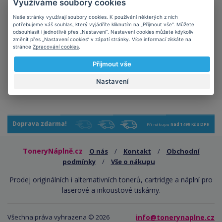
Využíváme soubory cookies
Naše stránky využívají soubory cookies. K používání některých z nich
potřebujeme váš souhlas, který vyjádříte kliknutím na „Přijmout vše“. Můžete
odsouhlasit i jednotlivě přes „Nastavení“. Nastavení cookies můžete kdykoliv
změnit přes „Nastavení cookies“ v zápatí stránky. Více informací získáte na
stránce
Zpracování cookies
.
Šetříte planetu
kompatibilní kazety mají
Přijmout vše
kladný vliv na ekologii
Nastavení
Doprava zdarma!
Při nákupu
nad 1499 Kč s DPH
ToneryNáplně.cz
O nás
/
Kontakt
/
Obchodní
podmínky
/
Vše o nákupu
Prodej originálních i alternativních tonerů, cartridge a náplní pro
laserové a inkoustové tiskárny.
Všechna práva vyhrazena © 2026
info@tonerynaplne.cz