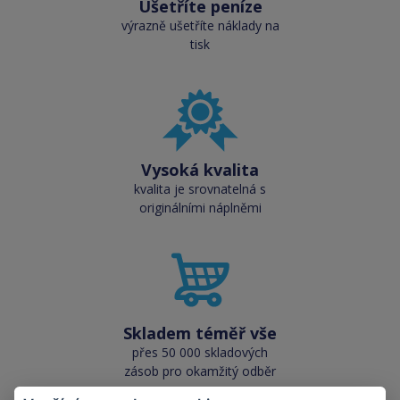
Ušetříte peníze
výrazně ušetříte náklady na
tisk
Vysoká kvalita
kvalita je srovnatelná s
originálními náplněmi
Skladem téměř vše
přes 50 000 skladových
zásob pro okamžitý odběr