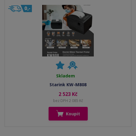
Skladem
Starink KW-M808
2 523 Kč
bez DPH 2 085 Kč
Koupit