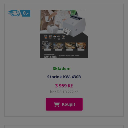
Skladem
Starink KW-430B
3 959 Kč
bez DPH 3 272 Kč
Koupit