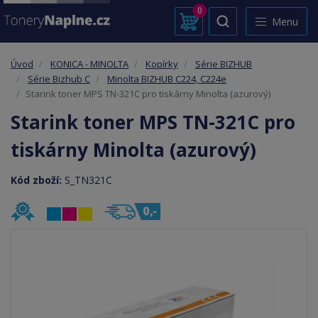
0
Menu
Úvod
KONICA - MINOLTA
Kopírky
Série BIZHUB
Série Bizhub C
Minolta BIZHUB C224, C224e
Starink toner MPS TN-321C pro tiskárny Minolta (azurový)
Starink toner MPS TN-321C pro
tiskárny Minolta (azurový)
Kód zboží:
S_TN321C