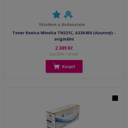
Skladem u dodavatele
Toner Konica Minolta TN321C, A33K450 (Azurový) -
originální
2 389 Kč
bez DPH 1 974 Kč
Koupit