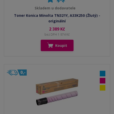
Skladem u dodavatele
Toner Konica Minolta TN321Y, A33K250 (Žlutý) -
originální
2 389 Kč
bez DPH 1 974 Kč
Koupit