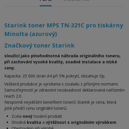
Starink toner MPS TN-321C pro tiskárny
Minolta (azurový)
Značkový toner Starink
sloužící jako plnohodnotná náhrada originálního toneru,
při zachování vysoké kvality, snadné instalace a nízké
ceny.
Kapacita: 25 000 stran A4 při 5% pokrytí, obsahuje čip.
Veškerá produkce je vyrobena v souladu s přísnými normami.
Samozřejmostí je zdravotní nezávadnost deklarovaná nařízením
reach 2.0.
Nesporně největším benefitem tonerů Starink je cena, která
jistě předčí cenu originální tonerů.
Zcela
nový
tovární produkt
Shodná
kvalita
a
výtěžnost s originálním výrobkem
Otestováno při výrobě