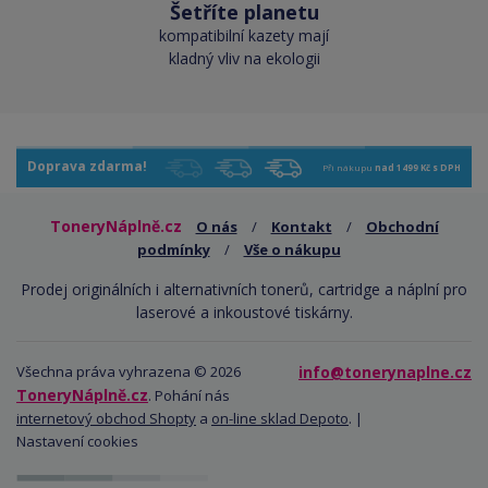
Šetříte planetu
kompatibilní kazety mají
kladný vliv na ekologii
Doprava zdarma!
Při nákupu
nad 1499 Kč s DPH
ToneryNáplně.cz
O nás
/
Kontakt
/
Obchodní
podmínky
/
Vše o nákupu
Prodej originálních i alternativních tonerů, cartridge a náplní pro
laserové a inkoustové tiskárny.
Všechna práva vyhrazena © 2026
info@tonerynaplne.cz
ToneryNáplně.cz
. Pohání nás
internetový obchod Shopty
a
on-line sklad Depoto
. |
Nastavení cookies