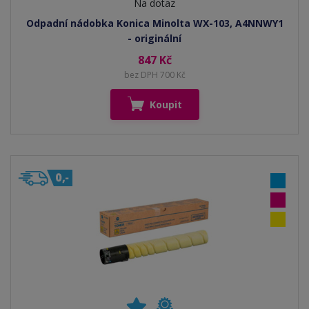
Na dotaz
Odpadní nádobka Konica Minolta WX-103, A4NNWY1
- originální
847 Kč
bez DPH 700 Kč
Koupit