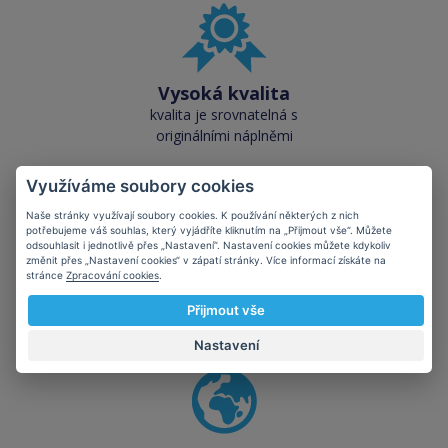
Vysoká kvalita
kvalita je srovnatelná s
originálními náplněmi
Využíváme soubory cookies
Naše stránky využívají soubory cookies. K používání některých z nich
potřebujeme váš souhlas, který vyjádříte kliknutím na „Přijmout vše“. Můžete
odsouhlasit i jednotlivě přes „Nastavení“. Nastavení cookies můžete kdykoliv
změnit přes „Nastavení cookies“ v zápatí stránky. Více informací získáte na
Skladem téměř vše
stránce
Zpracování cookies
.
přes 50 000 skladových
Přijmout vše
zásob pro okamžitý odběr
Nastavení