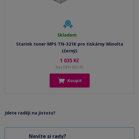
Skladem
Starink toner MPS TN-321K pro tiskárny Minolta
(černý)
1 035 Kč
bez DPH 855 Kč
Koupit
Jdete raději na jistotu?
Nevíte si rady?