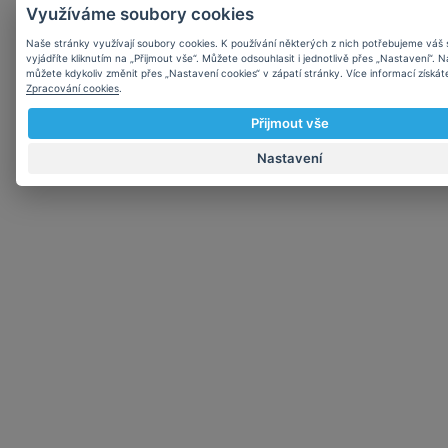
Využíváme soubory cookies
Naše stránky využívají soubory cookies. K používání některých z nich potřebujeme váš 
vyjádříte kliknutím na „Přijmout vše“. Můžete odsouhlasit i jednotlivě přes „Nastavení“. 
můžete kdykoliv změnit přes „Nastavení cookies“ v zápatí stránky. Více informací získát
Zpracování cookies
.
Přijmout vše
Nastavení