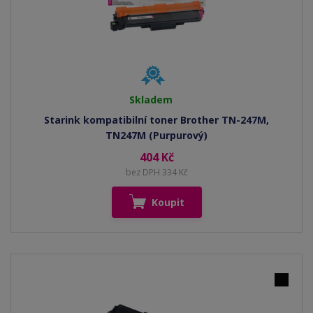
Skladem
Starink kompatibilní toner Brother TN-247M,
TN247M (Purpurový)
404 Kč
bez DPH 334 Kč
Koupit