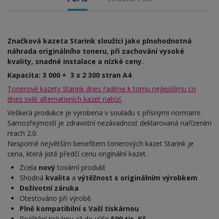
Značková kazeta Starink sloužící jako plnohodnotná
náhrada originálního toneru, při zachování vysoké
kvality, snadné instalace a nízké ceny.
Kapacita: 3 000 + 3 x 2 300 stran A4
Tonerové kazety Starink dnes řadíme k tomu nejlepšímu co
dnes svět alternativních kazet nabízí.
Veškerá produkce je vyrobena v souladu s přísnými normami.
Samozřejmostí je zdravotní nezávadnost deklarovaná nařízením
reach 2.0.
Nesporně největším benefitem tonerových kazet Starink je
cena, která jistě předčí cenu originální kazet.
Zcela
nový
tovární produkt
Shodná
kvalita
a
výtěžnost s originálním výrobkem
Doživotní záruka
Otestováno při výrobě
Plně kompatibilní s Vaší tiskárnou
Pojištění tiskárny až do výše
500 tis. Kč