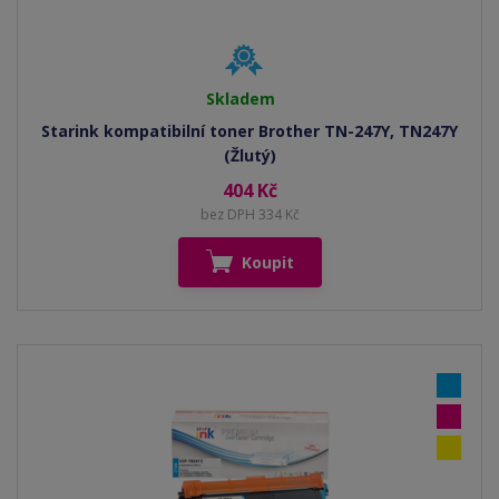
Skladem
Starink kompatibilní toner Brother TN-247Y, TN247Y
(Žlutý)
404 Kč
bez DPH 334 Kč
Koupit