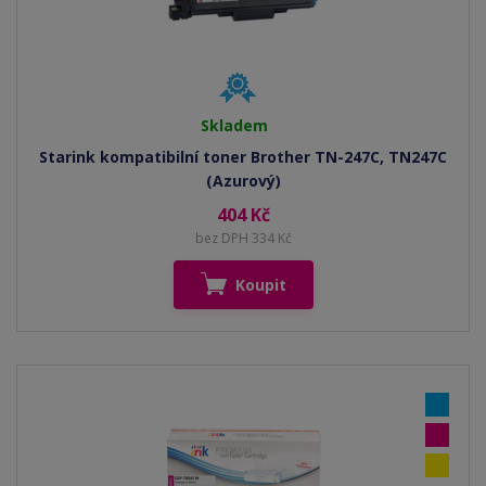
Skladem
Starink kompatibilní toner Brother TN-247C, TN247C
(Azurový)
404 Kč
bez DPH 334 Kč
Koupit