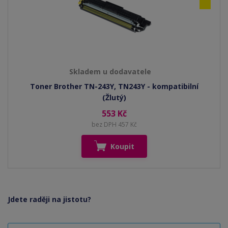
Skladem u dodavatele
Toner Brother TN-243Y, TN243Y - kompatibilní
(Žlutý)
553 Kč
bez DPH 457 Kč
Koupit
Jdete raději na jistotu?