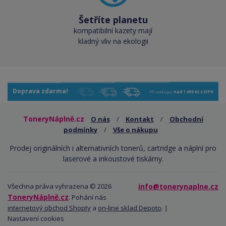
Šetříte planetu
kompatibilní kazety mají
kladný vliv na ekologii
Doprava zdarma!
Při nákupu
nad 1499 Kč s DPH
ToneryNáplně.cz
O nás
/
Kontakt
/
Obchodní
podmínky
/
Vše o nákupu
Prodej originálních i alternativních tonerů, cartridge a náplní pro
laserové a inkoustové tiskárny.
Všechna práva vyhrazena © 2026
info@tonerynaplne.cz
ToneryNáplně.cz
. Pohání nás
internetový obchod Shopty
a
on-line sklad Depoto
. |
Nastavení cookies