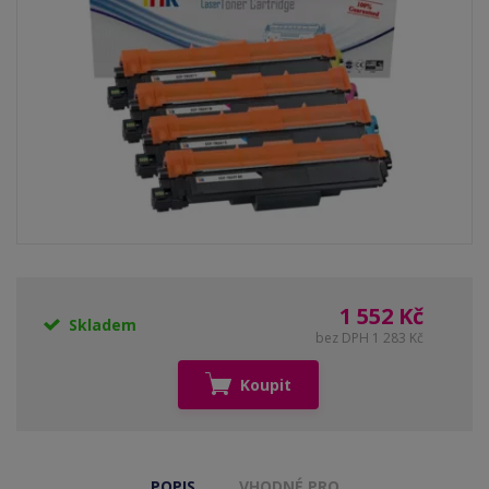
1 552 Kč
Skladem
bez DPH 1 283 Kč
Koupit
POPIS
VHODNÉ PRO