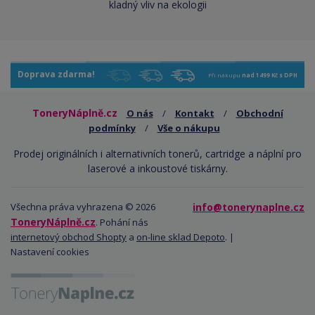
kladný vliv na ekologii
Doprava zdarma!
Při nákupu
nad 1499 Kč s DPH
ToneryNáplně.cz
O nás
/
Kontakt
/
Obchodní
podmínky
/
Vše o nákupu
Prodej originálních i alternativních tonerů, cartridge a náplní pro
laserové a inkoustové tiskárny.
Všechna práva vyhrazena © 2026
info@tonerynaplne.cz
ToneryNáplně.cz
. Pohání nás
internetový obchod Shopty
a
on-line sklad Depoto
. |
Nastavení cookies