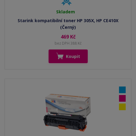
Skladem
Starink kompatibilní toner HP 305X, HP CE410X
(Černý)
469 Kč
bez DPH 388 Kč
Koupit