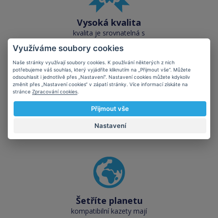
Vysoká kvalita
kvalita je srovnatelná s
originálními náplněmi
Využíváme soubory cookies
Naše stránky využívají soubory cookies. K používání některých z nich
potřebujeme váš souhlas, který vyjádříte kliknutím na „Přijmout vše“. Můžete
odsouhlasit i jednotlivě přes „Nastavení“. Nastavení cookies můžete kdykoliv
změnit přes „Nastavení cookies“ v zápatí stránky. Více informací získáte na
stránce
Zpracování cookies
.
Přijmout vše
Skladem téměř vše
přes 50 000 skladových
Nastavení
zásob pro okamžitý odběr
Šetříte planetu
kompatibilní kazety mají