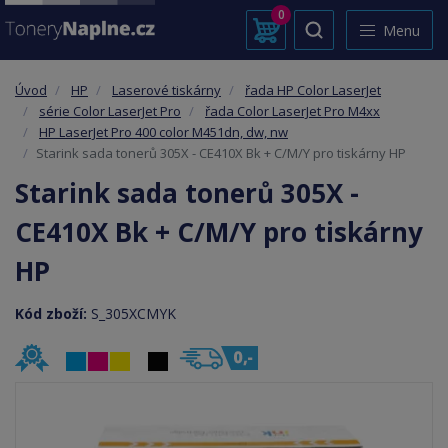
0
Menu
Úvod
HP
Laserové tiskárny
řada HP Color LaserJet
série Color LaserJet Pro
řada Color LaserJet Pro M4xx
HP LaserJet Pro 400 color M451dn, dw, nw
Starink sada tonerů 305X - CE410X Bk + C/M/Y pro tiskárny HP
Starink sada tonerů 305X -
CE410X Bk + C/M/Y pro tiskárny
HP
Kód zboží:
S_305XCMYK