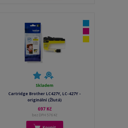
Skladem
Cartridge Brother LC427Y, LC-427Y -
originální (Žlutá)
697 Kč
bez DPH 576 Kč
Koupit