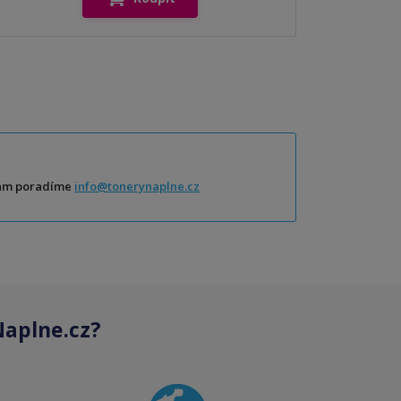
Vám poradíme
info@tonerynaplne.cz
aplne.cz?