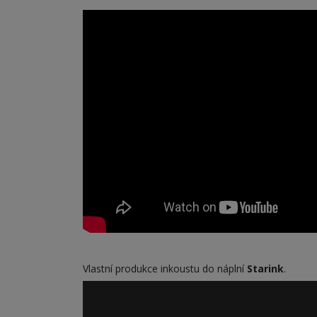
Vlastní produkce inkoustu do náplní
Starink
.