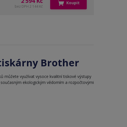
2 594 Kč
Koupit
bez DPH 2 144 Kč
tiskárny Brother
ů můžete využívat vysoce kvalitní tiskové výstupy
u se současným ekologickým vědomím a rozpočtovými