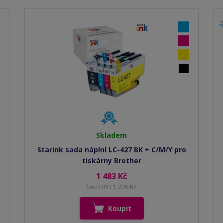
Skladem
Starink sada náplní LC-427 BK + C/M/Y pro
tiskárny Brother
1 483 Kč
bez DPH 1 226 Kč
Koupit