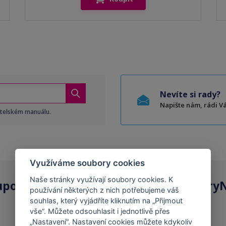
Nevíte si rady?
Napište nám, rádi 
atelském manuálu.
Využíváme soubory cookies
Naše stránky využívají soubory cookies. K
upovat
kompatibilní kazety
na ToneryN
používání některých z nich potřebujeme váš
souhlas, který vyjádříte kliknutím na „Přijmout
vše“. Můžete odsouhlasit i jednotlivě přes
„Nastavení“. Nastavení cookies můžete kdykoliv