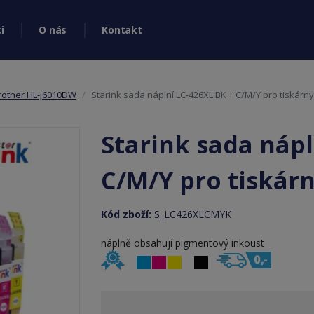
i
O nás
Kontakt
rother HL-J6010DW
Starink sada náplní LC-426XL BK + C/M/Y pro tiskárn
Starink sada nápl
C/M/Y pro tiskár
Kód zboží:
S_LC426XLCMYK
náplně obsahují pigmentový inkoust