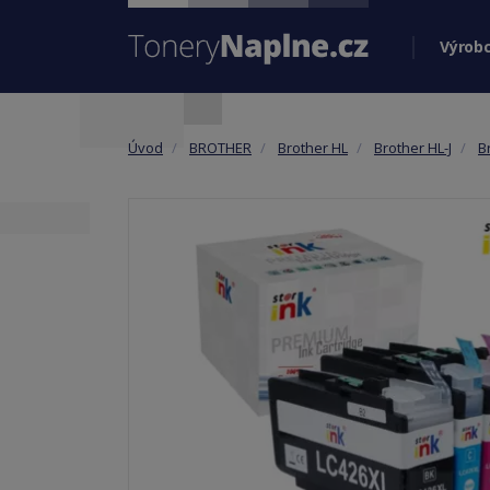
Výrobc
Úvod
BROTHER
Brother HL
Brother HL-J
B