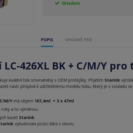
Skladem
POPIS
VHODNÉ PRO
í LC-426XL BK + C/M/Y pro 
uje kvalitní tisk srovnatelný s OEM protějšky. Přijetím
Starink
výrobk
kazet navíc přispívá k udržitelnému modelu tisku, který je v soulad
 C/M/Y
má objem
107,4ml + 3 x 47ml
 roky a to výměnou.
vých kazet
Starink
.
tarink
vybudovala pozici lídra v oboru.