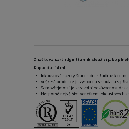
Značková cartridge Starink sloužící jako plno
Kapacita: 14 ml
Inkoustové kazety Starink dnes řadíme k tomu n
Veškerá produkce je vyrobena v souladu s pří
Samozřejmostí je zdravotní nezávadnost dekla
Nesporně největším benefitem inkoustových kazet