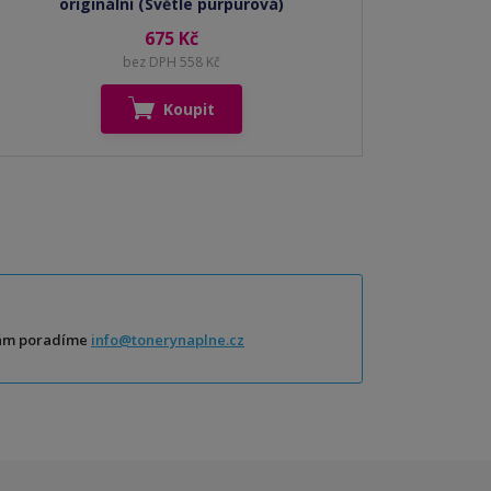
originální (Světle purpurová)
675 Kč
bez DPH 558 Kč
Koupit
Vám poradíme
info@tonerynaplne.cz