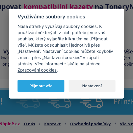
upovat
kompatibilní kazety
na ToneryN
Využíváme soubory cookies
Naše stránky využívají soubory cookies. K
používání některých z nich potřebujeme váš
souhlas, který vyjádříte kliknutím na „Přijmout
vše“. Můžete odsouhlasit i jednotlivě přes
Vysoká kvalita
Skladem téměř vše
„Nastavení“. Nastavení cookies můžete kdykoliv
kvalita je srovnatelná s
přes 50 000 skladových
změnit přes „Nastavení cookies“ v zápatí
originálními náplněmi
zásob pro okamžitý odběr
stránky. Více informací získáte na stránce
Zpracování cookies
.
Přijmout vše
Nastavení
!
Při n
Náplně.cz
O nás
/
Kontakt
/
Obchodní podmínky
/
Vše o 