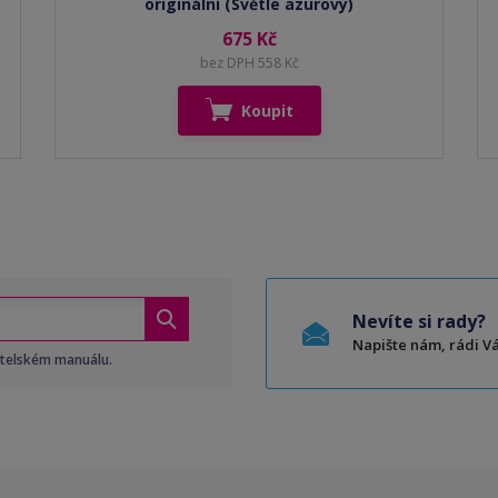
originální (Světle azurový)
675 Kč
bez DPH 558 Kč
Koupit
Nevíte si rady?
Napište nám, rádi 
atelském manuálu.