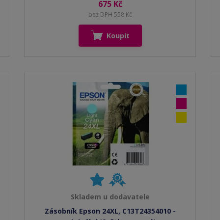
675 Kč
bez DPH 558 Kč
Koupit
Skladem u dodavatele
Zásobník Epson 24XL, C13T24354010 -