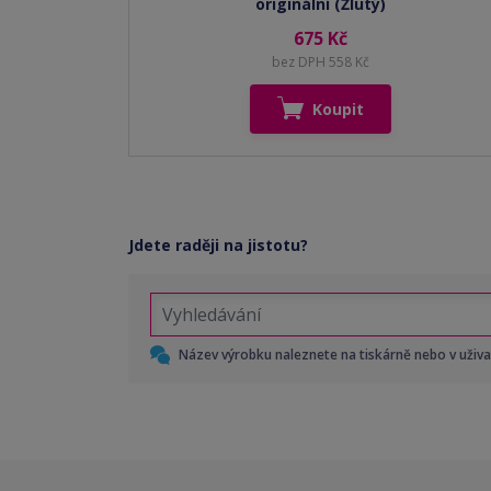
originální (Žlutý)
675 Kč
bez DPH 558 Kč
Koupit
Jdete raději na jistotu?
Název výrobku naleznete na tiskárně nebo v uživ