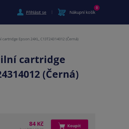
0
Přihlásit se
Nákupní košík
ní cartridge Epson 24XL, C13T24314012 (Černá)
lní cartridge
24314012 (Černá)
84 Kč
Koupit