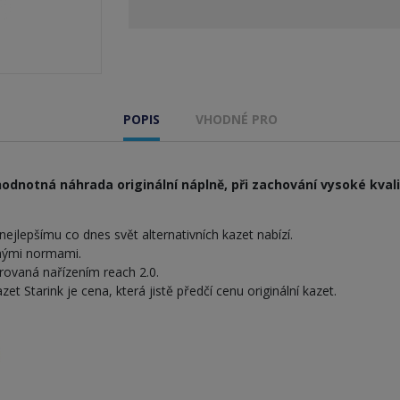
POPIS
VHODNÉ PRO
hodnotná náhrada originální náplně, při zachování vysoké kvali
ejlepšímu co dnes svět alternativních kazet nabízí.
snými normami.
rovaná nařízením reach 2.0.
 Starink je cena, která jistě předčí cenu originální kazet.