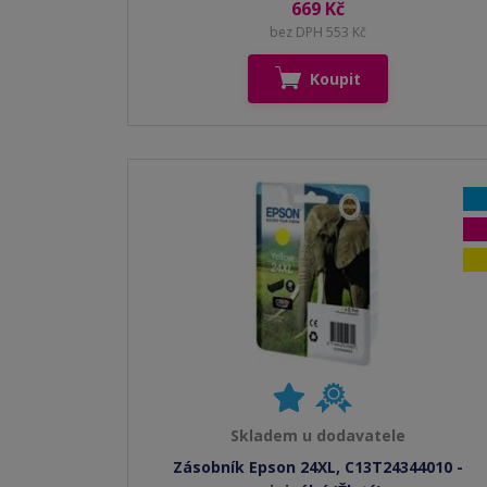
669 Kč
bez DPH 553 Kč
Koupit
Skladem u dodavatele
Zásobník Epson 24XL, C13T24344010 -