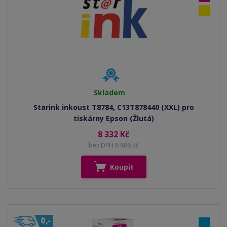
Skladem
Starink inkoust T8784, C13T878440 (XXL) pro
tiskárny Epson (Žlutá)
8 332 Kč
bez DPH 6 886 Kč
Koupit