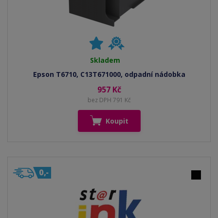
Skladem
Epson T6710, C13T671000, odpadní nádobka
957 Kč
bez DPH 791 Kč
Koupit