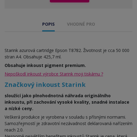
POPIS
VHODNÉ PRO
Starink azurová cartridge Epson T8782. Životnost je cca 50 000
stran A4. Obsahuje 425,7 ml.
Obsahuje inkoust pigment premium.
Nepoškodí inkoust výrobce Starink moji tiskárnu ?
Značkový inkoust Starink
sloužící jako plnohodnotná náhrada originálního
inkoustu, při zachování vysoké kvality, snadné instalace
a nízké ceny.
Veškerá produkce je vyrobena v souladu s přísnými normami.
Samozřejmostí je zdravotní nezávadnost deklarovaná nařízením
reach 2.0.
Nesporně největším benefitem inkoustů Starink je cena, která