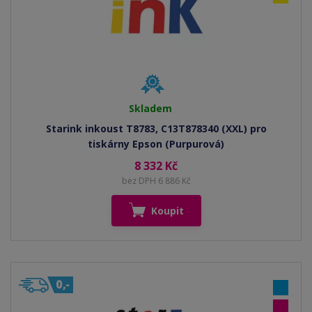
Skladem
Starink inkoust T8783, C13T878340 (XXL) pro
tiskárny Epson (Purpurová)
8 332 Kč
bez DPH 6 886 Kč
Koupit