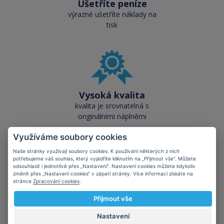
Ušetříte peníze
výrazně ušetříte náklady na
tisk
Vysoká kvalita
kvalita je srovnatelná s
originálními náplněmi
Využíváme soubory cookies
Naše stránky využívají soubory cookies. K používání některých z nich
potřebujeme váš souhlas, který vyjádříte kliknutím na „Přijmout vše“. Můžete
odsouhlasit i jednotlivě přes „Nastavení“. Nastavení cookies můžete kdykoliv
změnit přes „Nastavení cookies“ v zápatí stránky. Více informací získáte na
stránce
Zpracování cookies
.
Skladem téměř vše
přes 50 000 skladových
Přijmout vše
zásob pro okamžitý odběr
Nastavení