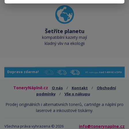
Šetříte planetu
kompatibilní kazety mají
kladný vliv na ekologii
Doprava zdarma!
Při nákupu
nad 1499 Kč s DPH
ToneryNáplně.cz
O nás
/
Kontakt
/
Obchodní
podmínky
/
Vše o nákupu
Prodej originálních i alternativních tonerů, cartridge a náplní pro
laserové a inkoustové tiskárny.
Všechna práva vyhrazena © 2026
info@tonerynaplne.cz