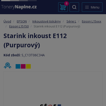
0
Menu
Úvod
EPSON
Inkoustové tiskárny
Série L
Epson L15xxx
Epson L15150
Starink inkoust E112 (Purpurový)
Starink inkoust E112
(Purpurový)
Kód zboží:
S_C13T06C34A