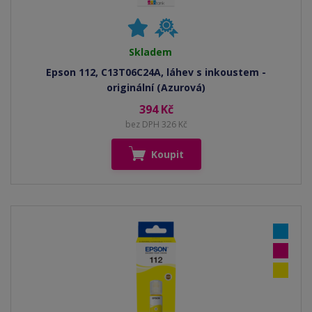
Skladem
Epson 112, C13T06C24A, láhev s inkoustem -
originální (Azurová)
394 Kč
bez DPH 326 Kč
Koupit