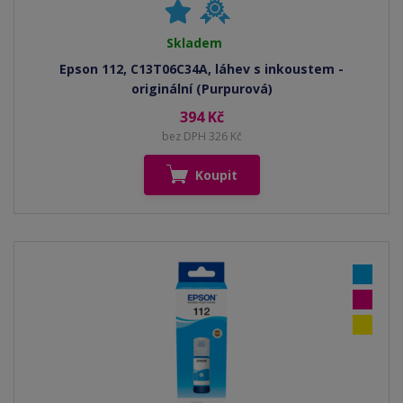
Skladem
Epson 112, C13T06C34A, láhev s inkoustem -
originální (Purpurová)
394 Kč
bez DPH 326 Kč
Koupit