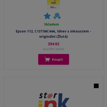
Skladem
Epson 112, C13T06C44A, láhev s inkoustem -
originální (Žlutá)
394 Kč
bez DPH 326 Kč
Koupit