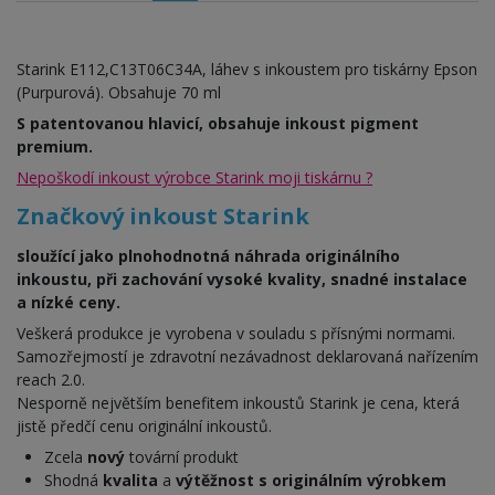
Starink E112,C13T06C34A, láhev s inkoustem pro tiskárny Epson
(Purpurová). Obsahuje 70 ml
S patentovanou hlavicí, obsahuje inkoust pigment
premium.
Nepoškodí inkoust výrobce Starink moji tiskárnu ?
Značkový inkoust Starink
sloužící jako plnohodnotná náhrada originálního
inkoustu, při zachování vysoké kvality, snadné instalace
a nízké ceny.
Veškerá produkce je vyrobena v souladu s přísnými normami.
Samozřejmostí je zdravotní nezávadnost deklarovaná nařízením
reach 2.0.
Nesporně největším benefitem inkoustů Starink je cena, která
jistě předčí cenu originální inkoustů.
Zcela
nový
tovární produkt
Shodná
kvalita
a
výtěžnost s originálním výrobkem