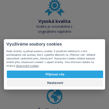
Vysoká kvalita
kvalita je srovnatelná s
originálními náplněmi
Využíváme soubory cookies
Naše stránky využívají soubory cookies. K používání některých z nich
potřebujeme váš souhlas, který vyjádříte kliknutím na „Přijmout vše“. Můžete
odsouhlasit i jednotlivě přes „Nastavení“. Nastavení cookies můžete kdykoliv
změnit přes „Nastavení cookies“ v zápatí stránky. Více informací získáte na
Skladem téměř vše
stránce
Zpracování cookies
.
přes 50 000 skladových
Přijmout vše
zásob pro okamžitý odběr
Nastavení