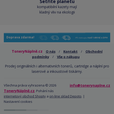
Šetříte planetu
kompatibilní kazety mají
kladný vliv na ekologii
Doprava zdarma!
Při nákupu
nad 1499 Kč s DPH
ToneryNáplně.cz
O nás
/
Kontakt
/
Obchodní
podmínky
/
Vše o nákupu
Prodej originálních i alternativních tonerů, cartridge a náplní pro
laserové a inkoustové tiskárny.
Všechna práva vyhrazena © 2026
info@tonerynaplne.cz
ToneryNáplně.cz
. Pohání nás
internetový obchod Shopty
a
on-line sklad Depoto
. |
Nastavení cookies